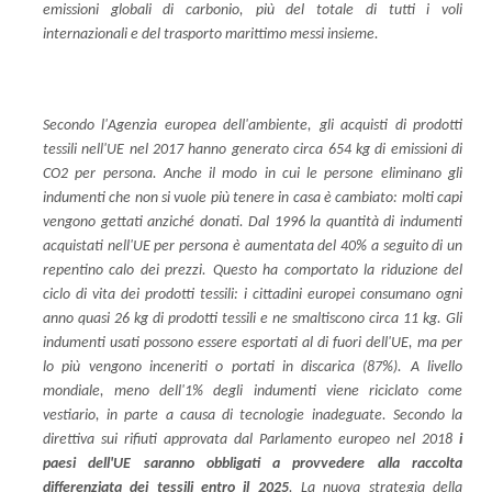
emissioni globali di carbonio, più del totale di tutti i voli
internazionali e del trasporto marittimo messi insieme.
Secondo l'Agenzia europea dell'ambiente, gli acquisti di prodotti
tessili nell'UE nel 2017 hanno generato circa 654 kg di emissioni di
CO2 per persona. Anche il modo in cui le persone eliminano gli
indumenti che non si vuole più tenere in casa è cambiato: molti capi
vengono gettati anziché donati. Dal 1996 la quantità di indumenti
acquistati nell'UE per persona è aumentata del 40% a seguito di un
repentino calo dei prezzi. Questo ha comportato la riduzione del
ciclo di vita dei prodotti tessili: i cittadini europei consumano ogni
anno quasi 26 kg di prodotti tessili e ne smaltiscono circa 11 kg. Gli
indumenti usati possono essere esportati al di fuori dell'UE, ma per
lo più vengono inceneriti o portati in discarica (87%). A livello
mondiale, meno dell'1% degli indumenti viene riciclato come
vestiario, in parte a causa di tecnologie inadeguate. Secondo la
direttiva sui rifiuti approvata dal Parlamento europeo nel 2018
i
paesi dell'UE saranno obbligati a provvedere alla raccolta
differenziata dei tessili entro il 2025
. La nuova strategia della