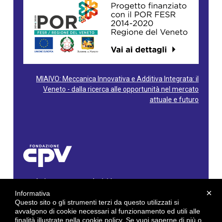
MIAIVO: Meccanica Innovativa e Additiva Integrata: il
Veneto - dalla ricerca alle opportunità nel mercato
attuale e futuro
Fondazione Centro Produttività Veneto
Via Gioacchino Rossini, 60 - 36100 Vicenza - Italy
×
Informativa
Tel. 0444/960500 - Fax 0444/1932220
Questo sito o gli strumenti terzi da questo utilizzati si
C.F. e P. IVA: 02429800242
avvalgono di cookie necessari al funzionamento ed utili alle
finalità illustrate nella cookie policy. Se vuoi saperne di più o
E-mail:
info@cpv.org