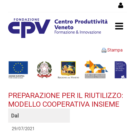
Salta al Contenuto
PREPARAZIONE PER IL
Stampa
RIUTILIZZO: MODELLO
COOPERATIVA INSIEME -
Dettaglio corso di
PREPARAZIONE PER IL RIUTILIZZO:
formazione
MODELLO COOPERATIVA INSIEME
Dal
29/07/2021