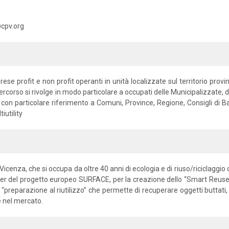
@cpv.org
ese profit e non profit operanti in unità localizzate sul territorio provi
ercorso si rivolge in modo particolare a occupati delle Municipalizzate, degl
i con particolare riferimento a Comuni, Province, Regione, Consigli di Bac
iutility
enza, che si occupa da oltre 40 anni di ecologia e di riuso/riciclaggio dei
r del progetto europeo SURFACE, per la creazione dello “Smart Reuse P
 “preparazione al riutilizzo” che permette di recuperare oggetti buttati, c
ne nel mercato.