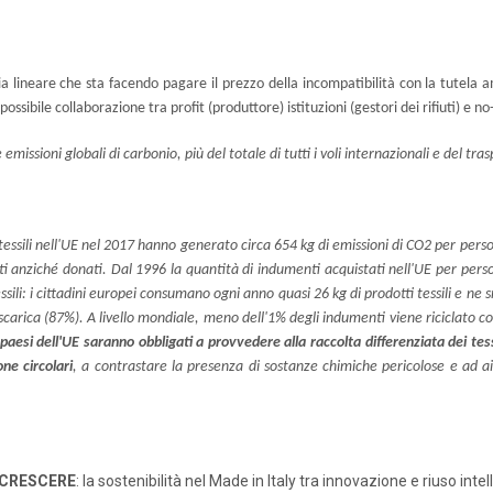
omia lineare che sta facendo pagare il prezzo della incompatibilità con la tutela 
ossibile collaborazione tra profit (produttore) istituzioni (gestori dei rifiuti) e n
emissioni globali di carbonio, più del totale di tutti i voli internazionali e del t
 tessili nell'UE nel 2017 hanno generato circa 654 kg di emissioni di CO2 per per
ti anziché donati. Dal 1996 la quantità di indumenti acquistati nell'UE per per
ssili: i cittadini europei consumano ogni anno quasi 26 kg di prodotti tessili e ne
 discarica (87%). A livello mondiale, meno dell'1% degli indumenti viene riciclato 
 paesi dell'UE saranno obbligati a provvedere alla raccolta differenziata dei tess
ne circolari
, a contrastare la presenza di sostanze chimiche pericolose e ad aiu
 CRESCERE
: la sostenibilità nel Made in Italy tra innovazione e riuso intel