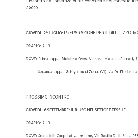
L'incontro ha l'obiettivo di far conoscere nel concreto il 
Zocco.
PREPARAZIONE PER IL RIUTILIZZO: 
GIOVEDI’ 29 LUGLIO:
ORARIO: 9-13
DOVE:
Prima tappa: Ricicleria Ovest Vicenza, Via delle Fornaci, 5
Seconda tappa: Grisignano di Zocco (VI), via Dell'Industria
PROSSIMO INCONTRO:
GIOVEDì 16 SETTEMBRE: IL RIUSO NEL SETTORE TESSILE
ORARIO: 9-13
DOVE: Sede della Cooperativa Insieme, Via Basilio Dalla Scola 25