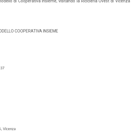
modello di Cooperativa Insieme, visitando la Ricicleria Ovest di Vicenza e
MODELLO COOPERATIVA INSIEME
 37
5, Vicenza