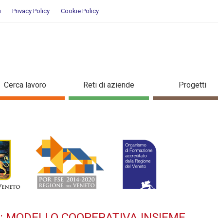
i
Privacy Policy
Cookie Policy
TILIZZO: MODELLO COOPERATIV
Cerca lavoro
Reti di aziende
Progetti
O: MODELLO COOPERATIVA INSIEME