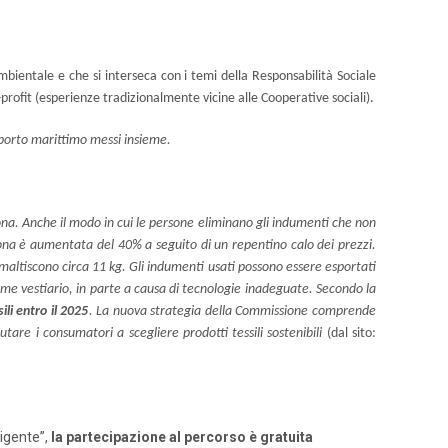
ambientale e che si interseca con i temi della Responsabilità Sociale
o-profit (esperienze tradizionalmente vicine alle Cooperative sociali).
rasporto marittimo messi insieme.
sona. Anche il modo in cui le persone eliminano gli indumenti che non
sona è aumentata del 40% a seguito di un repentino calo dei prezzi.
 smaltiscono circa 11 kg. Gli indumenti usati possono essere esportati
come vestiario, in parte a causa di tecnologie inadeguate. Secondo la
ili entro il 2025
. La nuova strategia della Commissione comprende
tare i consumatori a scegliere prodotti tessili sostenibili
(dal sito:
ligente”,
la partecipazione al percorso è gratuita