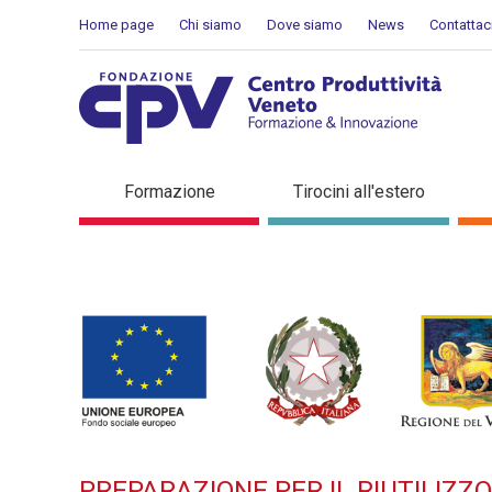
Salta al Contenuto
Home page
Chi siamo
Dove siamo
News
Contattac
PREPARAZIONE PER IL RIU
Formazione
Tirocini all'estero
di formazione
PREPARAZIONE PER IL RIUTILIZZ