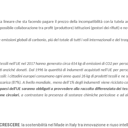
omia lineare che sta facendo pagare il prezzo della incompatibilità con la tutela 
ossibile collaborazione tra profit (produttore) istituzioni (gestori dei rifiuti) e n
emissioni globali di carbonio, più del totale di tutti i voli internazionali e del t
 tessili nell'UE nel 2017 hanno generato circa 654 kg di emissioni di CO2 per per
ti anziché donati. Dal 1996 la quantità di indumenti acquistati nell'UE per per
ssili: i cittadini europei consumano ogni anno quasi 26 kg di prodotti tessili e ne
 discarica (87%). A livello mondiale, meno dell'1% degli indumenti viene riciclato 
 paesi dell'UE saranno obbligati a provvedere alla raccolta differenziata dei tess
ne circolari
, a contrastare la presenza di sostanze chimiche pericolose e ad aiu
 CRESCERE
: la sostenibilità nel Made in Italy tra innovazione e riuso intel