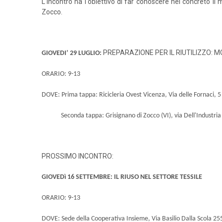
L'incontro ha l'obiettivo di far conoscere nel concreto il 
Zocco.
PREPARAZIONE PER IL RIUTILIZZO: 
GIOVEDI’ 29 LUGLIO:
ORARIO: 9-13
DOVE:
Prima tappa: Ricicleria Ovest Vicenza, Via delle Fornaci, 5
Seconda tappa: Grisignano di Zocco (VI), via Dell'Industria
PROSSIMO INCONTRO:
GIOVEDì 16 SETTEMBRE: IL RIUSO NEL SETTORE TESSILE
ORARIO: 9-13
DOVE: Sede della Cooperativa Insieme, Via Basilio Dalla Scola 25