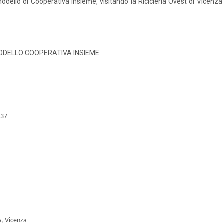
modello di Cooperativa Insieme, visitando la Ricicleria Ovest di Vicenza e
MODELLO COOPERATIVA INSIEME
 37
5, Vicenza