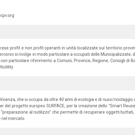
@cpv.org
ese profit e non profit operanti in unità localizzate sul territorio provi
ercorso si rivolge in modo particolare a occupati delle Municipalizzate, degl
i con particolare riferimento a Comuni, Province, Regione, Consigli di Bac
iutility
enza, che si occupa da oltre 40 anni di ecologia e di riuso/riciclaggio dei
r del progetto europeo SURFACE, per la creazione dello “Smart Reuse P
 “preparazione al riutilizzo” che permette di recuperare oggetti buttati, c
ne nel mercato.