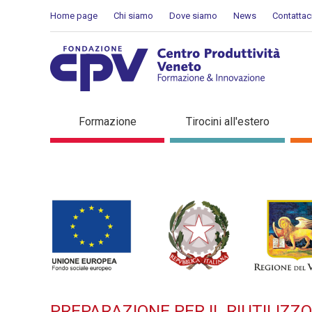
Salta al Contenuto
Home page
Chi siamo
Dove siamo
News
Contattac
PREPARAZIONE PER IL RIU
Formazione
Tirocini all'estero
di formazione
PREPARAZIONE PER IL RIUTILIZZ