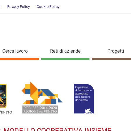
i
Privacy Policy
Cookie Policy
TILIZZO: MODELLO COOPERATIV
Cerca lavoro
Reti di aziende
Progetti
O: MODELLO COOPERATIVA INSIEME