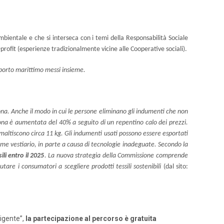
ambientale e che si interseca con i temi della Responsabilità Sociale
o-profit (esperienze tradizionalmente vicine alle Cooperative sociali).
rasporto marittimo messi insieme.
sona. Anche il modo in cui le persone eliminano gli indumenti che non
sona è aumentata del 40% a seguito di un repentino calo dei prezzi.
 smaltiscono circa 11 kg. Gli indumenti usati possono essere esportati
come vestiario, in parte a causa di tecnologie inadeguate. Secondo la
ili entro il 2025
. La nuova strategia della Commissione comprende
tare i consumatori a scegliere prodotti tessili sostenibili
(dal sito:
ligente”,
la partecipazione al percorso è gratuita