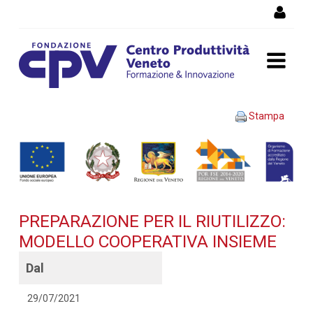
Salta al Contenuto
PREPARAZIONE PER IL
Stampa
RIUTILIZZO: MODELLO
COOPERATIVA INSIEME -
Dettaglio corso di
PREPARAZIONE PER IL RIUTILIZZO:
formazione
MODELLO COOPERATIVA INSIEME
Dal
29/07/2021