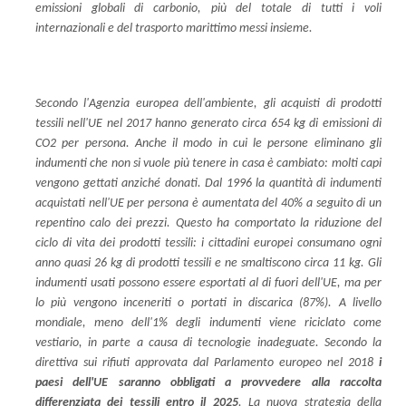
emissioni globali di carbonio, più del totale di tutti i voli
internazionali e del trasporto marittimo messi insieme.
Secondo l'Agenzia europea dell'ambiente, gli acquisti di prodotti
tessili nell'UE nel 2017 hanno generato circa 654 kg di emissioni di
CO2 per persona. Anche il modo in cui le persone eliminano gli
indumenti che non si vuole più tenere in casa è cambiato: molti capi
vengono gettati anziché donati. Dal 1996 la quantità di indumenti
acquistati nell'UE per persona è aumentata del 40% a seguito di un
repentino calo dei prezzi. Questo ha comportato la riduzione del
ciclo di vita dei prodotti tessili: i cittadini europei consumano ogni
anno quasi 26 kg di prodotti tessili e ne smaltiscono circa 11 kg. Gli
indumenti usati possono essere esportati al di fuori dell'UE, ma per
lo più vengono inceneriti o portati in discarica (87%). A livello
mondiale, meno dell'1% degli indumenti viene riciclato come
vestiario, in parte a causa di tecnologie inadeguate. Secondo la
direttiva sui rifiuti approvata dal Parlamento europeo nel 2018
i
paesi dell'UE saranno obbligati a provvedere alla raccolta
differenziata dei tessili entro il 2025
. La nuova strategia della