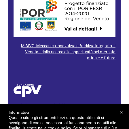
MIAIVO: Meccanica Innovativa e Additiva Integrata: il
Veneto - dalla ricerca alle opportunità nel mercato
attuale e futuro
Fondazione Centro Produttività Veneto
Via Gioacchino Rossini, 60 - 36100 Vicenza - Italy
×
Informativa
Tel. 0444/960500 - Fax 0444/1932220
Questo sito o gli strumenti terzi da questo utilizzati si
C.F. e P. IVA: 02429800242
avvalgono di cookie necessari al funzionamento ed utili alle
finalità illustrate nella cookie policy. Se vuoi saperne di più o
E-mail:
info@cpv.org