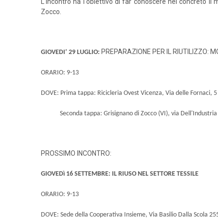
L'incontro ha l'obiettivo di far conoscere nel concreto il 
Zocco.
PREPARAZIONE PER IL RIUTILIZZO: 
GIOVEDI’ 29 LUGLIO:
ORARIO: 9-13
DOVE:
Prima tappa: Ricicleria Ovest Vicenza, Via delle Fornaci, 5
Seconda tappa: Grisignano di Zocco (VI), via Dell'Industria
PROSSIMO INCONTRO:
GIOVEDì 16 SETTEMBRE: IL RIUSO NEL SETTORE TESSILE
ORARIO: 9-13
DOVE: Sede della Cooperativa Insieme, Via Basilio Dalla Scola 25