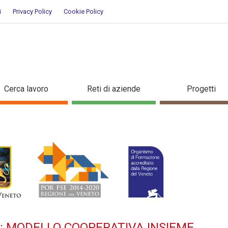
i
Privacy Policy
Cookie Policy
TILIZZO: MODELLO COOPERATIV
Cerca lavoro
Reti di aziende
Progetti
O: MODELLO COOPERATIVA INSIEME