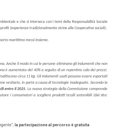
ambientale e che si interseca con i temi della Responsabilità Sociale
o-profit (esperienze tradizionalmente vicine alle Cooperative sociali).
rasporto marittimo messi insieme.
sona. Anche il modo in cui le persone eliminano gli indumenti che non
sona è aumentata del 40% a seguito di un repentino calo dei prezzi.
 smaltiscono circa 11 kg. Gli indumenti usati possono essere esportati
come vestiario, in parte a causa di tecnologie inadeguate. Secondo la
ili entro il 2025
. La nuova strategia della Commissione comprende
tare i consumatori a scegliere prodotti tessili sostenibili
(dal sito:
ligente”,
la partecipazione al percorso è gratuita