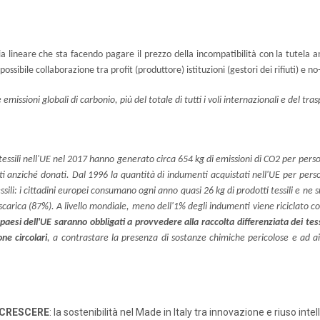
omia lineare che sta facendo pagare il prezzo della incompatibilità con la tutela 
ossibile collaborazione tra profit (produttore) istituzioni (gestori dei rifiuti) e n
emissioni globali di carbonio, più del totale di tutti i voli internazionali e del t
 tessili nell'UE nel 2017 hanno generato circa 654 kg di emissioni di CO2 per per
ti anziché donati. Dal 1996 la quantità di indumenti acquistati nell'UE per per
ssili: i cittadini europei consumano ogni anno quasi 26 kg di prodotti tessili e ne
 discarica (87%). A livello mondiale, meno dell'1% degli indumenti viene riciclato 
 paesi dell'UE saranno obbligati a provvedere alla raccolta differenziata dei tess
ne circolari
, a contrastare la presenza di sostanze chimiche pericolose e ad aiu
 CRESCERE
: la sostenibilità nel Made in Italy tra innovazione e riuso intel