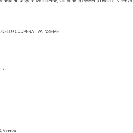
modello di Cooperativa Insieme, visitando la Ricicleria Ovest di Vicenza e
MODELLO COOPERATIVA INSIEME
 37
5, Vicenza