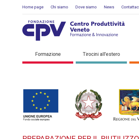
Salta al Contenuto
Home page
Chi siamo
Dove siamo
News
Contattac
PREPARAZIONE PER IL RIU
Formazione
Tirocini all'estero
di formazione
PREPARAZIONE PER IL RIUTILIZZ