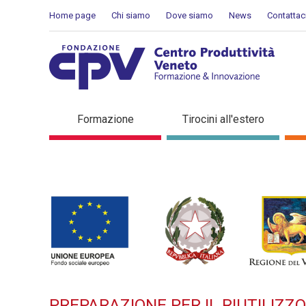
Salta al Contenuto
Home page
Chi siamo
Dove siamo
News
Contattac
PREPARAZIONE PER IL RIU
Formazione
Tirocini all'estero
di formazione
PREPARAZIONE PER IL RIUTILIZZ