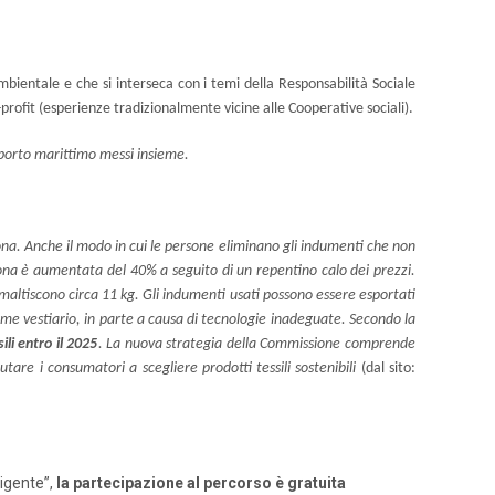
ambientale e che si interseca con i temi della Responsabilità Sociale
o-profit (esperienze tradizionalmente vicine alle Cooperative sociali).
rasporto marittimo messi insieme.
sona. Anche il modo in cui le persone eliminano gli indumenti che non
sona è aumentata del 40% a seguito di un repentino calo dei prezzi.
 smaltiscono circa 11 kg. Gli indumenti usati possono essere esportati
come vestiario, in parte a causa di tecnologie inadeguate. Secondo la
ili entro il 2025
. La nuova strategia della Commissione comprende
tare i consumatori a scegliere prodotti tessili sostenibili
(dal sito:
ligente”,
la partecipazione al percorso è gratuita