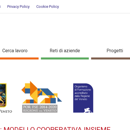
i
Privacy Policy
Cookie Policy
TILIZZO: MODELLO COOPERATIV
Cerca lavoro
Reti di aziende
Progetti
O: MODELLO COOPERATIVA INSIEME