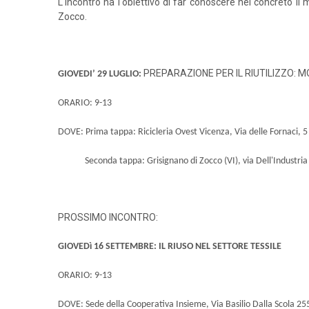
L'incontro ha l'obiettivo di far conoscere nel concreto il 
Zocco.
PREPARAZIONE PER IL RIUTILIZZO: 
GIOVEDI’ 29 LUGLIO:
ORARIO: 9-13
DOVE:
Prima tappa: Ricicleria Ovest Vicenza, Via delle Fornaci, 5
Seconda tappa: Grisignano di Zocco (VI), via Dell'Industria
PROSSIMO INCONTRO:
GIOVEDì 16 SETTEMBRE: IL RIUSO NEL SETTORE TESSILE
ORARIO: 9-13
DOVE: Sede della Cooperativa Insieme, Via Basilio Dalla Scola 25