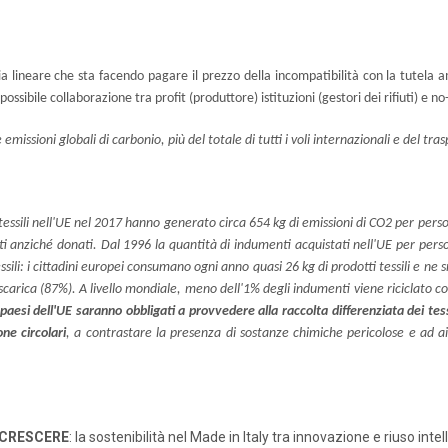
omia lineare che sta facendo pagare il prezzo della incompatibilità con la tutela 
ossibile collaborazione tra profit (produttore) istituzioni (gestori dei rifiuti) e n
emissioni globali di carbonio, più del totale di tutti i voli internazionali e del t
 tessili nell'UE nel 2017 hanno generato circa 654 kg di emissioni di CO2 per per
ti anziché donati. Dal 1996 la quantità di indumenti acquistati nell'UE per per
ssili: i cittadini europei consumano ogni anno quasi 26 kg di prodotti tessili e ne
 discarica (87%). A livello mondiale, meno dell'1% degli indumenti viene riciclato 
 paesi dell'UE saranno obbligati a provvedere alla raccolta differenziata dei tess
ne circolari
, a contrastare la presenza di sostanze chimiche pericolose e ad aiu
 CRESCERE
: la sostenibilità nel Made in Italy tra innovazione e riuso intel