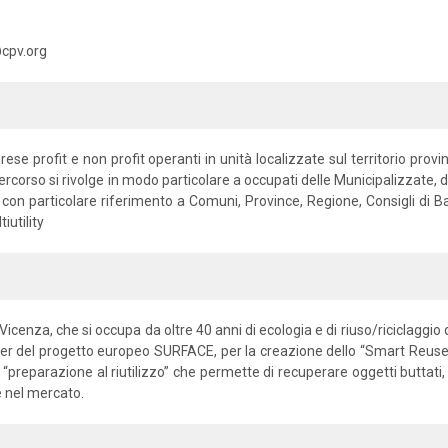
@cpv.org
ese profit e non profit operanti in unità localizzate sul territorio provi
ercorso si rivolge in modo particolare a occupati delle Municipalizzate, degl
i con particolare riferimento a Comuni, Province, Regione, Consigli di Bac
iutility
enza, che si occupa da oltre 40 anni di ecologia e di riuso/riciclaggio dei
r del progetto europeo SURFACE, per la creazione dello “Smart Reuse P
 “preparazione al riutilizzo” che permette di recuperare oggetti buttati, c
ne nel mercato.