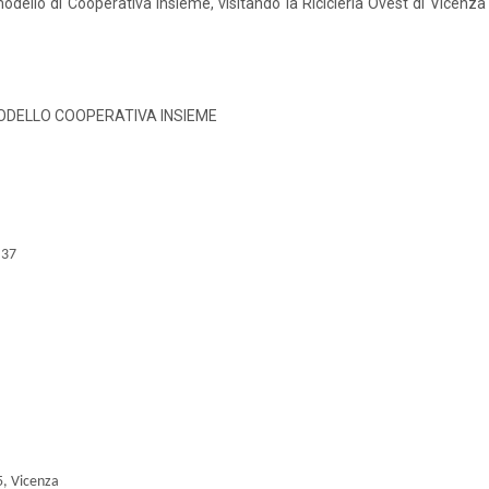
modello di Cooperativa Insieme, visitando la Ricicleria Ovest di Vicenza e
MODELLO COOPERATIVA INSIEME
 37
5, Vicenza