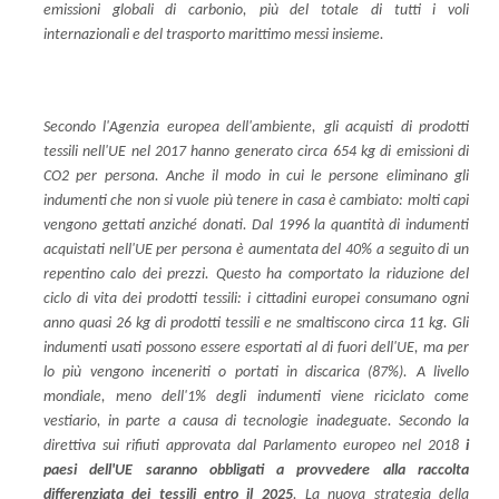
emissioni globali di carbonio, più del totale di tutti i voli
internazionali e del trasporto marittimo messi insieme.
Secondo l'Agenzia europea dell'ambiente, gli acquisti di prodotti
tessili nell'UE nel 2017 hanno generato circa 654 kg di emissioni di
CO2 per persona. Anche il modo in cui le persone eliminano gli
indumenti che non si vuole più tenere in casa è cambiato: molti capi
vengono gettati anziché donati. Dal 1996 la quantità di indumenti
acquistati nell'UE per persona è aumentata del 40% a seguito di un
repentino calo dei prezzi. Questo ha comportato la riduzione del
ciclo di vita dei prodotti tessili: i cittadini europei consumano ogni
anno quasi 26 kg di prodotti tessili e ne smaltiscono circa 11 kg. Gli
indumenti usati possono essere esportati al di fuori dell'UE, ma per
lo più vengono inceneriti o portati in discarica (87%). A livello
mondiale, meno dell'1% degli indumenti viene riciclato come
vestiario, in parte a causa di tecnologie inadeguate. Secondo la
direttiva sui rifiuti approvata dal Parlamento europeo nel 2018
i
paesi dell'UE saranno obbligati a provvedere alla raccolta
differenziata dei tessili entro il 2025
. La nuova strategia della