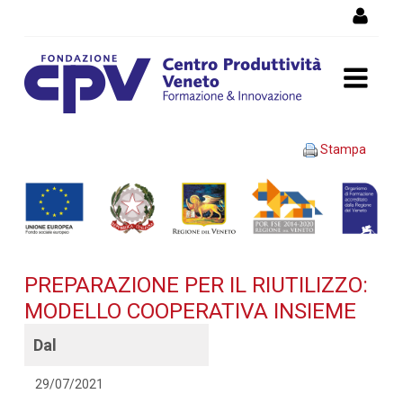
Salta al Contenuto
PREPARAZIONE PER IL
Stampa
RIUTILIZZO: MODELLO
COOPERATIVA INSIEME -
Dettaglio corso di
PREPARAZIONE PER IL RIUTILIZZO:
formazione
MODELLO COOPERATIVA INSIEME
Dal
29/07/2021