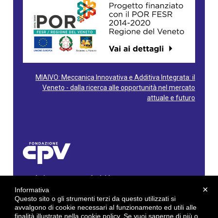
MIAIVO: Meccanica Innovativa e Additiva Integrata: il
Veneto - dalla ricerca alle opportunità nel mercato
attuale e futuro
Fondazione Centro Produttività Veneto
Via Gioacchino Rossini, 60 - 36100 Vicenza - Italy
×
Informativa
Tel. 0444/960500 - Fax 0444/1932220
Questo sito o gli strumenti terzi da questo utilizzati si
C.F. e P. IVA: 02429800242
avvalgono di cookie necessari al funzionamento ed utili alle
finalità illustrate nella cookie policy. Se vuoi saperne di più o
E-mail:
info@cpv.org