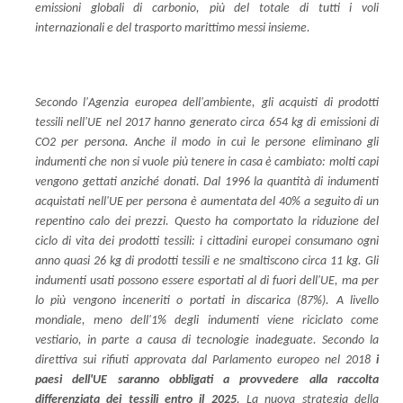
emissioni globali di carbonio, più del totale di tutti i voli
internazionali e del trasporto marittimo messi insieme.
Secondo l'Agenzia europea dell'ambiente, gli acquisti di prodotti
tessili nell'UE nel 2017 hanno generato circa 654 kg di emissioni di
CO2 per persona. Anche il modo in cui le persone eliminano gli
indumenti che non si vuole più tenere in casa è cambiato: molti capi
vengono gettati anziché donati. Dal 1996 la quantità di indumenti
acquistati nell'UE per persona è aumentata del 40% a seguito di un
repentino calo dei prezzi. Questo ha comportato la riduzione del
ciclo di vita dei prodotti tessili: i cittadini europei consumano ogni
anno quasi 26 kg di prodotti tessili e ne smaltiscono circa 11 kg. Gli
indumenti usati possono essere esportati al di fuori dell'UE, ma per
lo più vengono inceneriti o portati in discarica (87%). A livello
mondiale, meno dell'1% degli indumenti viene riciclato come
vestiario, in parte a causa di tecnologie inadeguate. Secondo la
direttiva sui rifiuti approvata dal Parlamento europeo nel 2018
i
paesi dell'UE saranno obbligati a provvedere alla raccolta
differenziata dei tessili entro il 2025
. La nuova strategia della