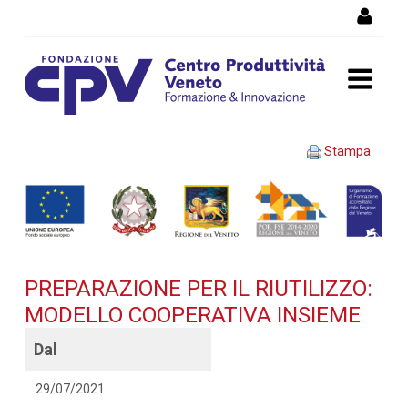
Salta al Contenuto
PREPARAZIONE PER IL
Stampa
RIUTILIZZO: MODELLO
COOPERATIVA INSIEME -
Dettaglio corso di
PREPARAZIONE PER IL RIUTILIZZO:
formazione
MODELLO COOPERATIVA INSIEME
Dal
29/07/2021