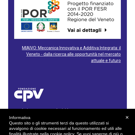
MIAIVO: Meccanica Innovativa e Additiva Integrata: il
Veneto - dalla ricerca alle opportunità nel mercato
attuale e futuro
Fondazione Centro Produttività Veneto
Via Gioacchino Rossini, 60 - 36100 Vicenza - Italy
×
Informativa
Tel. 0444/960500 - Fax 0444/1932220
Questo sito o gli strumenti terzi da questo utilizzati si
C.F. e P. IVA: 02429800242
avvalgono di cookie necessari al funzionamento ed utili alle
finalità illustrate nella cookie policy. Se vuoi saperne di più o
E-mail:
info@cpv.org