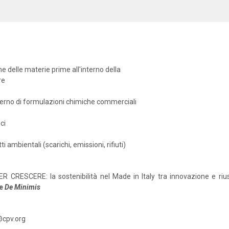
e delle materie prime all'interno della
re
nterno di formulazioni chimiche commerciali
ci
i ambientali (scarichi, emissioni, rifiuti)
R CRESCERE: la sostenibilità nel Made in Italy tra innovazione e rius
e
De
Minimis
@cpv.org