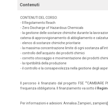
Contenuti
CONTENUTI DEL CORSO:
- Il Regolamento Reach
- Zero Discharge of Hazardous Chemicals
- la gestione delle sostanze chimiche durante la lavorazion
catena di approvvigionamento di abbigliamento e calzatu
- elenco di sostanze chimiche prioritarie
- la massima concentrazione limite di ogni sostanza all'i
- controllo dell’acquisto dei prodotti chimici
- corretto stoccaggio e movimentazione dei prodotti chimi
- la ripetibilità della produzione
- il controllo e la consapevolezza nella gestione degli aspett
Il percorso è finanziato dal progetto FSE ““CAMBIARE PE
frequenza obbligatoria. Il finanziamento va sotto il
Regim
Per informazioni e adesioni: Annalisa Zampieri, zampieri