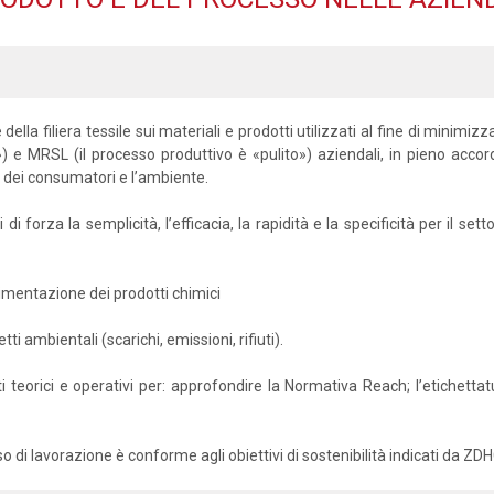
della filiera tessile sui materiali e prodotti utilizzati al fine di minimi
») e MRSL (il processo produttivo è «pulito») aziendali, in pieno accord
 dei consumatori e l’ambiente.
i forza la semplicità, l’efficacia, la rapidità e la specificità per il s
vimentazione dei prodotti chimici
ti ambientali (scarichi, emissioni, rifiuti).
nti teorici e operativi per: approfondire la Normativa Reach; l’etichett
o di lavorazione è conforme agli obiettivi di sostenibilità indicati da