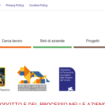
i
Privacy Policy
Cookie Policy
A DEL PRODOTTO E DEL PROCES
Cerca lavoro
Reti di aziende
Progetti
ziato per occupati - Dettaglio
RODOTTO E DEL PROCESSO NELLE AZIEN