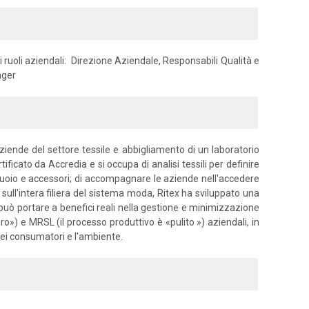
i ruoli aziendali: Direzione Aziendale, Responsabili Qualità e
ager
ziende del settore tessile e abbigliamento di un laboratorio
tificato da Accredia e si occupa di analisi tessili per definire
e, cuoio e accessori; di accompagnare le aziende nell'accedere
 sull'intera filiera del sistema moda, Ritex ha sviluppato una
 può portare a benefici reali nella gestione e minimizzazione
uro») e MRSL (il processo produttivo è «pulito ») aziendali, in
dei consumatori e l'ambiente.