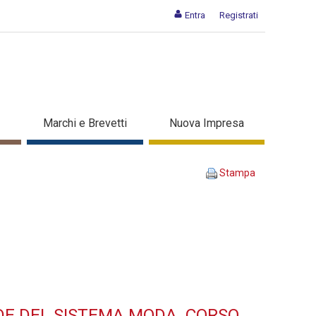
Entra
Registrati
SO NELLE AZIENDE DEL
Marchi e Brevetti
Nuova Impresa
 corso di formazione
Stampa
DE DEL SISTEMA MODA. CORSO