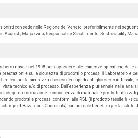
essionisti con sede nella Regione del Veneto, preferibilmente nei seguent
icio Acquisti, Magazzino, Responsabile Smaltimento, Sustainability Man
Ecochem) nasce nel 1998 per rispondere alle esigenze specifiche delle a
le prestazioni e sulla sicurezza di prodotti o processi. Il Laboratorio è cer
isi chimiche per la sicurezza chimica dei capi di abbigliamento in tessil
i vista tecnico e/o di processo. Dall'esperienza pluriennale nelle analisi
 un'adeguata formazione e conoscenza di materiali e prodotti utilizzati
 rendendo prodotti e processi conformi alle RSL (il prodotto tessile è «sic
o Discharge of Hazardous Chemicals) con un reale beneficio per la salute 