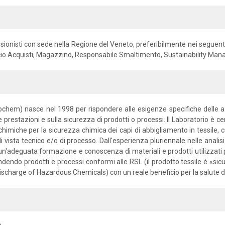
essionisti con sede nella Regione del Veneto, preferibilmente nei seguent
icio Acquisti, Magazzino, Responsabile Smaltimento, Sustainability Man
Ecochem) nasce nel 1998 per rispondere alle esigenze specifiche delle a
le prestazioni e sulla sicurezza di prodotti o processi. Il Laboratorio è cer
isi chimiche per la sicurezza chimica dei capi di abbigliamento in tessil
i vista tecnico e/o di processo. Dall'esperienza pluriennale nelle analisi
 un'adeguata formazione e conoscenza di materiali e prodotti utilizzati
 rendendo prodotti e processi conformi alle RSL (il prodotto tessile è «sic
o Discharge of Hazardous Chemicals) con un reale beneficio per la salute 