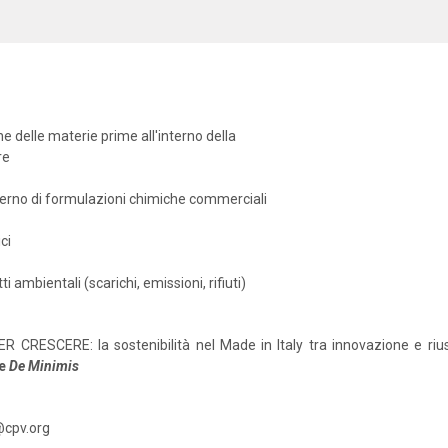
e delle materie prime all'interno della
re
nterno di formulazioni chimiche commerciali
ci
i ambientali (scarichi, emissioni, rifiuti)
R CRESCERE: la sostenibilità nel Made in Italy tra innovazione e rius
e
De
Minimis
@cpv.org