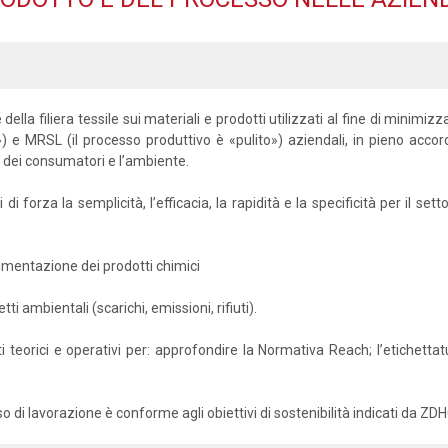
della filiera tessile sui materiali e prodotti utilizzati al fine di minimi
») e MRSL (il processo produttivo è «pulito») aziendali, in pieno accord
 dei consumatori e l’ambiente.
i forza la semplicità, l’efficacia, la rapidità e la specificità per il s
vimentazione dei prodotti chimici
ti ambientali (scarichi, emissioni, rifiuti).
nti teorici e operativi per: approfondire la Normativa Reach; l’etichett
o di lavorazione è conforme agli obiettivi di sostenibilità indicati da