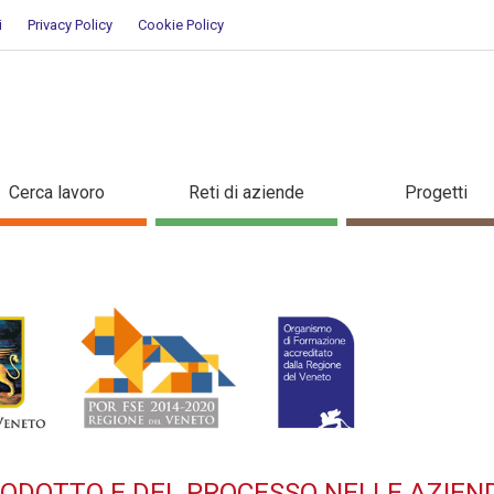
i
Privacy Policy
Cookie Policy
A DEL PRODOTTO E DEL PROCES
Cerca lavoro
Reti di aziende
Progetti
ziato per occupati - Dettaglio
RODOTTO E DEL PROCESSO NELLE AZIEN