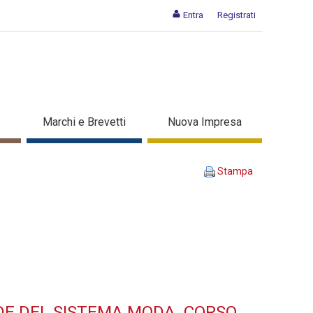
Entra
Registrati
SO NELLE AZIENDE DEL
Marchi e Brevetti
Nuova Impresa
 corso di formazione
Stampa
DE DEL SISTEMA MODA. CORSO