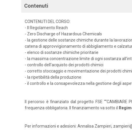
Contenuti
CONTENUTI DEL CORSO:
- Il Regolamento Reach
- Zero Discharge of Hazardous Chemicals
- la gestione delle sostanze chimiche durante la lavorazion
catena di approvvigionamento di abbigliamento e calzatu
- elenco di sostanze chimiche prioritarie
- la massima concentrazione limite di ogni sostanza all'i
- controllo dell’acquisto dei prodotti chimici
- corretto stoccaggio e movimentazione dei prodotti chimi
- la ripetibilità della produzione
- il controllo e la consapevolezza nella gestione degli aspett
Il percorso è finanziato dal progetto FSE ““CAMBIARE PE
frequenza obbligatoria. Il finanziamento va sotto il
Regim
Per informazioni e adesioni: Annalisa Zampieri, zampieri