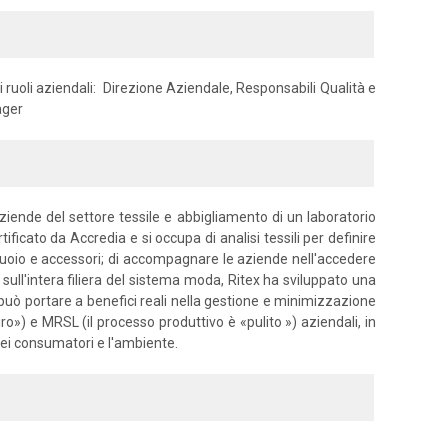
i ruoli aziendali: Direzione Aziendale, Responsabili Qualità e
ager
ziende del settore tessile e abbigliamento di un laboratorio
tificato da Accredia e si occupa di analisi tessili per definire
e, cuoio e accessori; di accompagnare le aziende nell'accedere
 sull'intera filiera del sistema moda, Ritex ha sviluppato una
 può portare a benefici reali nella gestione e minimizzazione
uro») e MRSL (il processo produttivo è «pulito ») aziendali, in
dei consumatori e l'ambiente.