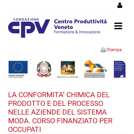
Salta al Contenuto
LA CONFORMITA' CHIMICA
Stampa
DEL PRODOTTO E DEL
PROCESSO NELLE AZIENDE
DEL SISTEMA MODA. Corso
LA CONFORMITA' CHIMICA DEL
finanziato per occupati -
PRODOTTO E DEL PROCESSO
Dettaglio corso di
NELLE AZIENDE DEL SISTEMA
MODA. CORSO FINANZIATO PER
formazione
OCCUPATI