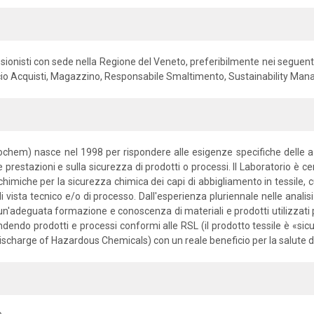
essionisti con sede nella Regione del Veneto, preferibilmente nei seguent
icio Acquisti, Magazzino, Responsabile Smaltimento, Sustainability Man
Ecochem) nasce nel 1998 per rispondere alle esigenze specifiche delle a
le prestazioni e sulla sicurezza di prodotti o processi. Il Laboratorio è cer
isi chimiche per la sicurezza chimica dei capi di abbigliamento in tessil
i vista tecnico e/o di processo. Dall'esperienza pluriennale nelle analisi
 un'adeguata formazione e conoscenza di materiali e prodotti utilizzati
 rendendo prodotti e processi conformi alle RSL (il prodotto tessile è «sic
o Discharge of Hazardous Chemicals) con un reale beneficio per la salute 