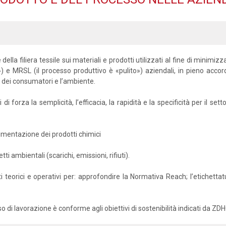
della filiera tessile sui materiali e prodotti utilizzati al fine di minimi
») e MRSL (il processo produttivo è «pulito») aziendali, in pieno accord
 dei consumatori e l’ambiente.
i forza la semplicità, l’efficacia, la rapidità e la specificità per il s
vimentazione dei prodotti chimici
ti ambientali (scarichi, emissioni, rifiuti).
nti teorici e operativi per: approfondire la Normativa Reach; l’etichett
o di lavorazione è conforme agli obiettivi di sostenibilità indicati da