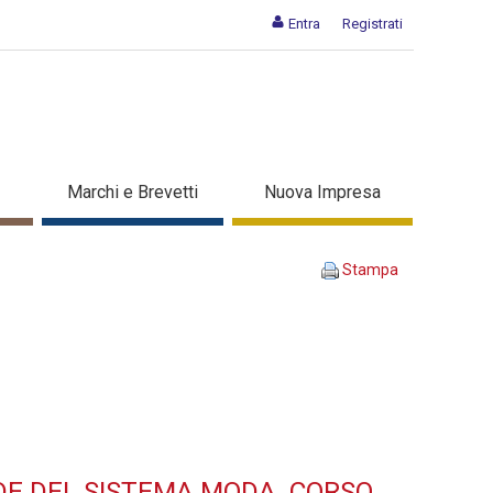
Entra
Registrati
SO NELLE AZIENDE DEL
Marchi e Brevetti
Nuova Impresa
 corso di formazione
Stampa
DE DEL SISTEMA MODA. CORSO