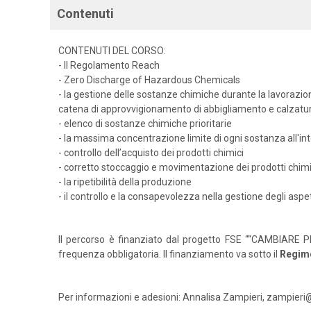
Contenuti
CONTENUTI DEL CORSO:
- Il Regolamento Reach
- Zero Discharge of Hazardous Chemicals
- la gestione delle sostanze chimiche durante la lavorazion
catena di approvvigionamento di abbigliamento e calzatu
- elenco di sostanze chimiche prioritarie
- la massima concentrazione limite di ogni sostanza all'i
- controllo dell’acquisto dei prodotti chimici
- corretto stoccaggio e movimentazione dei prodotti chimi
- la ripetibilità della produzione
- il controllo e la consapevolezza nella gestione degli aspett
Il percorso è finanziato dal progetto FSE ““CAMBIARE PE
frequenza obbligatoria. Il finanziamento va sotto il
Regim
Per informazioni e adesioni: Annalisa Zampieri, zampieri