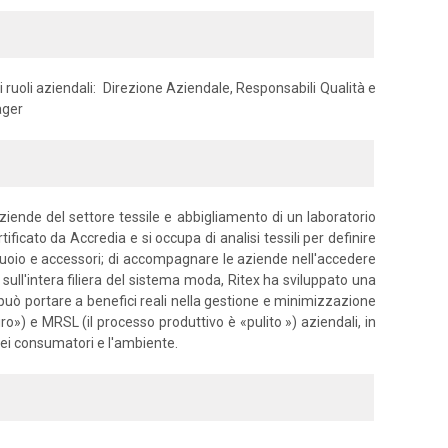
i ruoli aziendali: Direzione Aziendale, Responsabili Qualità e
ager
ziende del settore tessile e abbigliamento di un laboratorio
tificato da Accredia e si occupa di analisi tessili per definire
e, cuoio e accessori; di accompagnare le aziende nell'accedere
 sull'intera filiera del sistema moda, Ritex ha sviluppato una
 può portare a benefici reali nella gestione e minimizzazione
uro») e MRSL (il processo produttivo è «pulito ») aziendali, in
dei consumatori e l'ambiente.