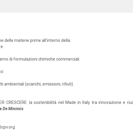
e delle materie prime all'interno della
re
nterno di formulazioni chimiche commerciali
ci
i ambientali (scarichi, emissioni, rifiuti)
R CRESCERE: la sostenibilità nel Made in Italy tra innovazione e rius
e
De
Minimis
@cpv.org