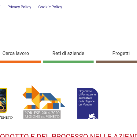
i
Privacy Policy
Cookie Policy
A DEL PRODOTTO E DEL PROCES
Cerca lavoro
Reti di aziende
Progetti
ziato per occupati - Dettaglio
RODOTTO E DEL PROCESSO NELLE AZIEN