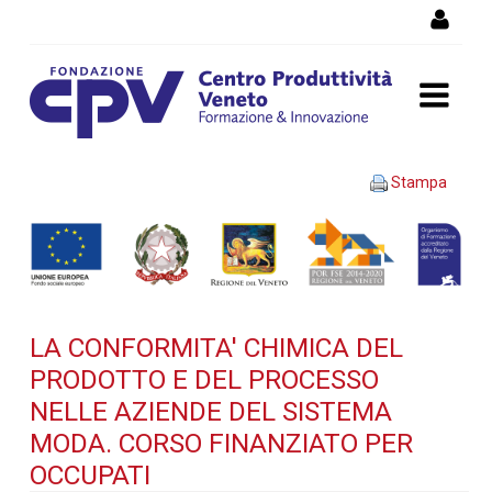
Salta al Contenuto
LA CONFORMITA' CHIMICA
Stampa
DEL PRODOTTO E DEL
PROCESSO NELLE AZIENDE
DEL SISTEMA MODA. Corso
LA CONFORMITA' CHIMICA DEL
finanziato per occupati -
PRODOTTO E DEL PROCESSO
Dettaglio corso di
NELLE AZIENDE DEL SISTEMA
MODA. CORSO FINANZIATO PER
formazione
OCCUPATI