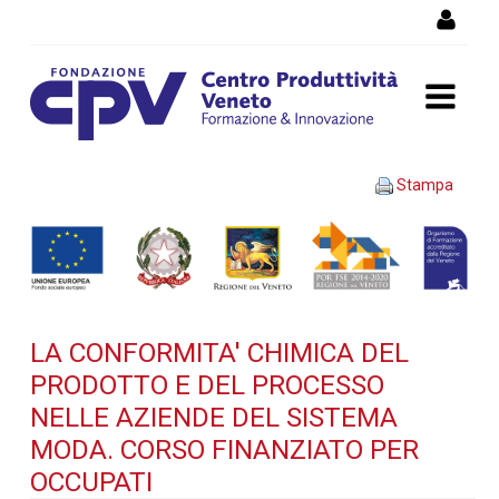
Salta al Contenuto
LA CONFORMITA' CHIMICA
Stampa
DEL PRODOTTO E DEL
PROCESSO NELLE AZIENDE
DEL SISTEMA MODA. Corso
LA CONFORMITA' CHIMICA DEL
finanziato per occupati -
PRODOTTO E DEL PROCESSO
Dettaglio corso di
NELLE AZIENDE DEL SISTEMA
MODA. CORSO FINANZIATO PER
formazione
OCCUPATI