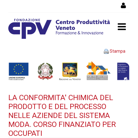
Salta al Contenuto
LA CONFORMITA' CHIMICA
Stampa
DEL PRODOTTO E DEL
PROCESSO NELLE AZIENDE
DEL SISTEMA MODA. Corso
LA CONFORMITA' CHIMICA DEL
finanziato per occupati -
PRODOTTO E DEL PROCESSO
Dettaglio corso di
NELLE AZIENDE DEL SISTEMA
MODA. CORSO FINANZIATO PER
formazione
OCCUPATI