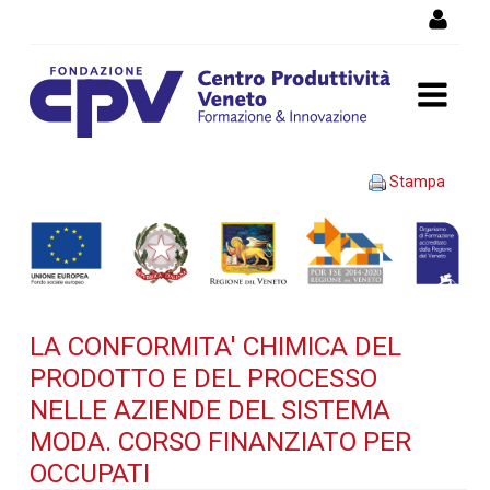
Salta al Contenuto
LA CONFORMITA' CHIMICA
Stampa
DEL PRODOTTO E DEL
PROCESSO NELLE AZIENDE
DEL SISTEMA MODA. Corso
LA CONFORMITA' CHIMICA DEL
finanziato per occupati -
PRODOTTO E DEL PROCESSO
Dettaglio corso di
NELLE AZIENDE DEL SISTEMA
MODA. CORSO FINANZIATO PER
formazione
OCCUPATI