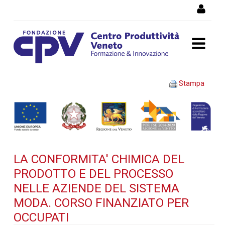
Salta al Contenuto
LA CONFORMITA' CHIMICA
Stampa
DEL PRODOTTO E DEL
PROCESSO NELLE AZIENDE
DEL SISTEMA MODA. Corso
LA CONFORMITA' CHIMICA DEL
finanziato per occupati -
PRODOTTO E DEL PROCESSO
Dettaglio corso di
NELLE AZIENDE DEL SISTEMA
MODA. CORSO FINANZIATO PER
formazione
OCCUPATI