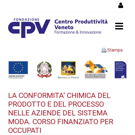
Salta al Contenuto
LA CONFORMITA' CHIMICA
Stampa
DEL PRODOTTO E DEL
PROCESSO NELLE AZIENDE
DEL SISTEMA MODA. Corso
LA CONFORMITA' CHIMICA DEL
finanziato per occupati -
PRODOTTO E DEL PROCESSO
Dettaglio corso di
NELLE AZIENDE DEL SISTEMA
MODA. CORSO FINANZIATO PER
formazione
OCCUPATI