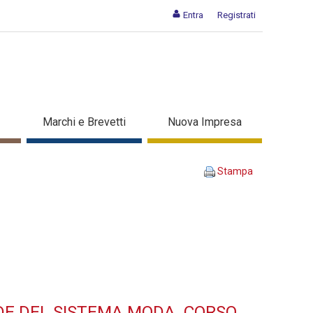
Entra
Registrati
SO NELLE AZIENDE DEL
Marchi e Brevetti
Nuova Impresa
 corso di formazione
Stampa
DE DEL SISTEMA MODA. CORSO