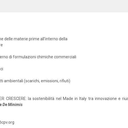
e delle materie prime all'interno della
re
nterno di formulazioni chimiche commerciali
ci
i ambientali (scarichi, emissioni, rifiuti)
R CRESCERE: la sostenibilità nel Made in Italy tra innovazione e rius
e
De
Minimis
@cpv.org