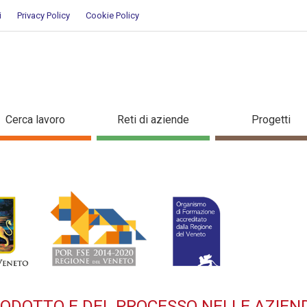
i
Privacy Policy
Cookie Policy
A DEL PRODOTTO E DEL PROCES
Cerca lavoro
Reti di aziende
Progetti
ziato per occupati - Dettaglio
RODOTTO E DEL PROCESSO NELLE AZIEN