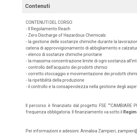
Contenuti
CONTENUTI DEL CORSO:
- Il Regolamento Reach
- Zero Discharge of Hazardous Chemicals
- la gestione delle sostanze chimiche durante la lavorazion
catena di approvvigionamento di abbigliamento e calzatu
- elenco di sostanze chimiche prioritarie
- la massima concentrazione limite di ogni sostanza all'i
- controllo dell’acquisto dei prodotti chimici
- corretto stoccaggio e movimentazione dei prodotti chimi
- la ripetibilità della produzione
- il controllo e la consapevolezza nella gestione degli aspett
Il percorso è finanziato dal progetto FSE ““CAMBIARE PE
frequenza obbligatoria. Il finanziamento va sotto il
Regim
Per informazioni e adesioni: Annalisa Zampieri, zampieri