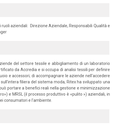
i ruoli aziendali: Direzione Aziendale, Responsabili Qualità e
ager
ziende del settore tessile e abbigliamento di un laboratorio
tificato da Accredia e si occupa di analisi tessili per definire
e, cuoio e accessori; di accompagnare le aziende nell'accedere
 sull'intera filiera del sistema moda, Ritex ha sviluppato una
 può portare a benefici reali nella gestione e minimizzazione
uro») e MRSL (il processo produttivo è «pulito ») aziendali, in
dei consumatori e l'ambiente.