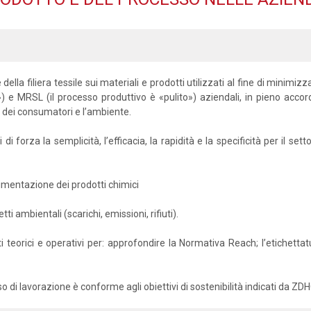
della filiera tessile sui materiali e prodotti utilizzati al fine di minimi
») e MRSL (il processo produttivo è «pulito») aziendali, in pieno accord
 dei consumatori e l’ambiente.
i forza la semplicità, l’efficacia, la rapidità e la specificità per il s
vimentazione dei prodotti chimici
ti ambientali (scarichi, emissioni, rifiuti).
nti teorici e operativi per: approfondire la Normativa Reach; l’etichett
o di lavorazione è conforme agli obiettivi di sostenibilità indicati da