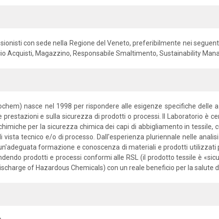
essionisti con sede nella Regione del Veneto, preferibilmente nei seguent
icio Acquisti, Magazzino, Responsabile Smaltimento, Sustainability Man
Ecochem) nasce nel 1998 per rispondere alle esigenze specifiche delle a
le prestazioni e sulla sicurezza di prodotti o processi. Il Laboratorio è cer
isi chimiche per la sicurezza chimica dei capi di abbigliamento in tessil
i vista tecnico e/o di processo. Dall'esperienza pluriennale nelle analisi
 un'adeguata formazione e conoscenza di materiali e prodotti utilizzati
 rendendo prodotti e processi conformi alle RSL (il prodotto tessile è «sic
o Discharge of Hazardous Chemicals) con un reale beneficio per la salute 