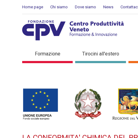
Salta al Contenuto
Home page
Chi siamo
Dove siamo
News
Contattac
LA CONFORMITA' CHIMIC
Formazione
Tirocini all'estero
SISTEMA MODA. Corso finan
LA CONFORMITA' CHIMICA DEL P