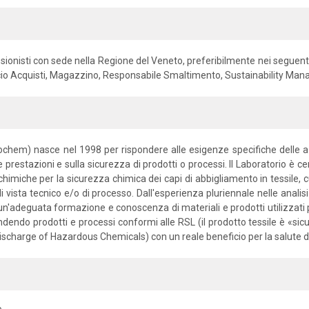
essionisti con sede nella Regione del Veneto, preferibilmente nei seguent
icio Acquisti, Magazzino, Responsabile Smaltimento, Sustainability Man
Ecochem) nasce nel 1998 per rispondere alle esigenze specifiche delle a
le prestazioni e sulla sicurezza di prodotti o processi. Il Laboratorio è cer
isi chimiche per la sicurezza chimica dei capi di abbigliamento in tessil
i vista tecnico e/o di processo. Dall'esperienza pluriennale nelle analisi
 un'adeguata formazione e conoscenza di materiali e prodotti utilizzati
 rendendo prodotti e processi conformi alle RSL (il prodotto tessile è «sic
o Discharge of Hazardous Chemicals) con un reale beneficio per la salute 