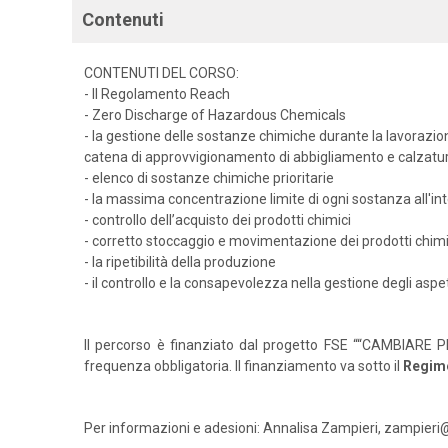
Contenuti
CONTENUTI DEL CORSO:
- Il Regolamento Reach
- Zero Discharge of Hazardous Chemicals
- la gestione delle sostanze chimiche durante la lavorazion
catena di approvvigionamento di abbigliamento e calzatu
- elenco di sostanze chimiche prioritarie
- la massima concentrazione limite di ogni sostanza all'i
- controllo dell’acquisto dei prodotti chimici
- corretto stoccaggio e movimentazione dei prodotti chimi
- la ripetibilità della produzione
- il controllo e la consapevolezza nella gestione degli aspett
Il percorso è finanziato dal progetto FSE ““CAMBIARE PE
frequenza obbligatoria. Il finanziamento va sotto il
Regim
Per informazioni e adesioni: Annalisa Zampieri, zampieri