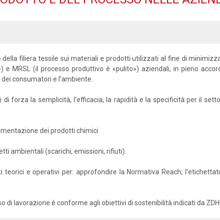
della filiera tessile sui materiali e prodotti utilizzati al fine di minimi
») e MRSL (il processo produttivo è «pulito») aziendali, in pieno accord
 dei consumatori e l’ambiente.
i forza la semplicità, l’efficacia, la rapidità e la specificità per il s
vimentazione dei prodotti chimici
ti ambientali (scarichi, emissioni, rifiuti).
nti teorici e operativi per: approfondire la Normativa Reach; l’etichett
o di lavorazione è conforme agli obiettivi di sostenibilità indicati da