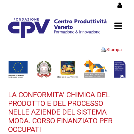
Salta al Contenuto
LA CONFORMITA' CHIMICA
Stampa
DEL PRODOTTO E DEL
PROCESSO NELLE AZIENDE
DEL SISTEMA MODA. Corso
LA CONFORMITA' CHIMICA DEL
finanziato per occupati -
PRODOTTO E DEL PROCESSO
Dettaglio corso di
NELLE AZIENDE DEL SISTEMA
MODA. CORSO FINANZIATO PER
formazione
OCCUPATI