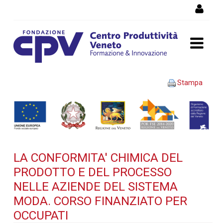
Salta al Contenuto
LA CONFORMITA' CHIMICA
Stampa
DEL PRODOTTO E DEL
PROCESSO NELLE AZIENDE
DEL SISTEMA MODA. Corso
LA CONFORMITA' CHIMICA DEL
finanziato per occupati -
PRODOTTO E DEL PROCESSO
Dettaglio corso di
NELLE AZIENDE DEL SISTEMA
MODA. CORSO FINANZIATO PER
formazione
OCCUPATI