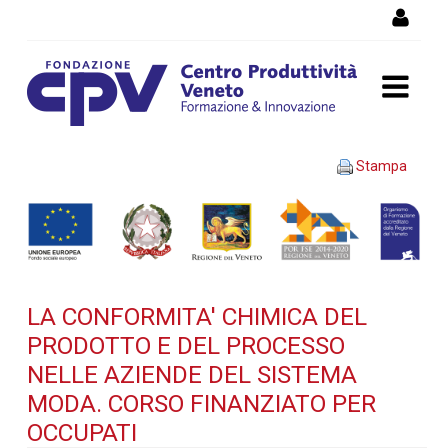
Salta al Contenuto
LA CONFORMITA' CHIMICA
Stampa
DEL PRODOTTO E DEL
PROCESSO NELLE AZIENDE
DEL SISTEMA MODA. Corso
LA CONFORMITA' CHIMICA DEL
finanziato per occupati -
PRODOTTO E DEL PROCESSO
Dettaglio corso di
NELLE AZIENDE DEL SISTEMA
MODA. CORSO FINANZIATO PER
formazione
OCCUPATI