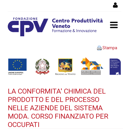
Salta al Contenuto
LA CONFORMITA' CHIMICA
Stampa
DEL PRODOTTO E DEL
PROCESSO NELLE AZIENDE
DEL SISTEMA MODA. Corso
LA CONFORMITA' CHIMICA DEL
finanziato per occupati -
PRODOTTO E DEL PROCESSO
Dettaglio corso di
NELLE AZIENDE DEL SISTEMA
MODA. CORSO FINANZIATO PER
formazione
OCCUPATI