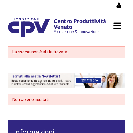
Salta al Contenuto
Dettaglio corso di
La risorsa non è stata trovata.
formazione
Non ci sono risultati.
Informazioni