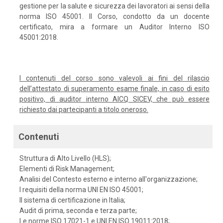
gestione per la salute e sicurezza dei lavoratori ai sensi della
norma ISO 45001. Il Corso, condotto da un docente
certificato, mira a formare un Auditor Interno ISO
45001:2018.
I contenuti del corso sono valevoli ai fini del rilascio
dell’attestato di superamento esame finale, in caso di esito
positivo, di auditor interno AICQ SICEV, che può essere
richiesto dai partecipanti a titolo oneroso.
Contenuti
Struttura di Alto Livello (HLS);
Elementi di Risk Management;
Analisi del Contesto esterno e interno all'organizzazione;
I requisiti della norma UNI EN ISO 45001;
Il sistema di certificazione in Italia;
Audit di prima, seconda e terza parte;
Le norme ISO 17021-1 e UNI EN ISO 19011:2018;