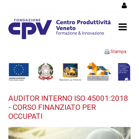
Salta al Contenuto
AUDITOR INTERNO ISO
Stampa
45001:2018 - Corso
finanziato per occupati -
Dettaglio corso di
AUDITOR INTERNO ISO 45001:2018
formazione
- CORSO FINANZIATO PER
OCCUPATI