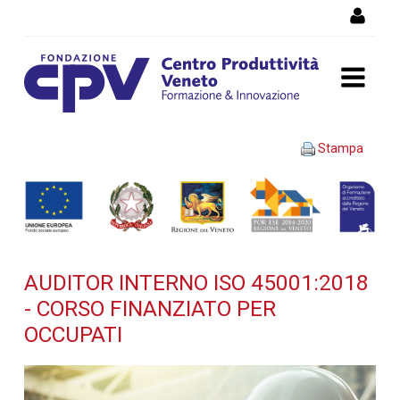
Salta al Contenuto
AUDITOR INTERNO ISO
Stampa
45001:2018 - Corso
finanziato per occupati -
Dettaglio corso di
AUDITOR INTERNO ISO 45001:2018
formazione
- CORSO FINANZIATO PER
OCCUPATI