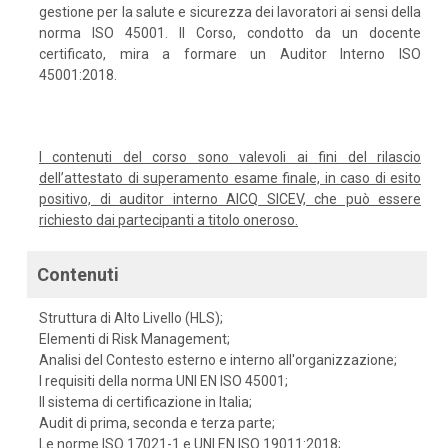
gestione per la salute e sicurezza dei lavoratori ai sensi della
norma ISO 45001. Il Corso, condotto da un docente
certificato, mira a formare un Auditor Interno ISO
45001:2018.
I contenuti del corso sono valevoli ai fini del rilascio
dell’attestato di superamento esame finale, in caso di esito
positivo, di auditor interno AICQ SICEV, che può essere
richiesto dai partecipanti a titolo oneroso.
Contenuti
Struttura di Alto Livello (HLS);
Elementi di Risk Management;
Analisi del Contesto esterno e interno all'organizzazione;
I requisiti della norma UNI EN ISO 45001;
Il sistema di certificazione in Italia;
Audit di prima, seconda e terza parte;
Le norme ISO 17021-1 e UNI EN ISO 19011:2018;