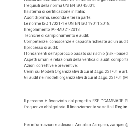
I requisiti della norma UNI EN ISO 45001;
Il sistema di certificazione in Italia;
Audit di prima, seconda e terza parte;
Le norme ISO 17021-1 e UNI EN ISO 19011:2018;
Il regolamento IAF-MD.21-2018;
Tecniche di campionamento e audit;
Competenze, conoscenze e capacità richieste ad un audito
Il processo di audit;
I fondamenti dell'approccio basato sul rischio (risk - based 
Aspetti umani e relazionali della verifica di audit: compo
Azioni correttive e preventive;
Cenni sui Modelli Organizzativi di cui al D.Lgs. 231/01 e art
Gli audit nei modelli organizzativi di cui al D.Lgs. 231/01 (
Il percorso è finanziato dal progetto FSE ““CAMBIARE PE
frequenza obbligatoria. Il finanziamento va sotto il
Regim
Per informazioni e adesioni: Annalisa Zampieri, zampieri