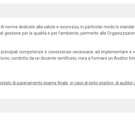
 di norme dedicate alla salute e sicurezza, in particolar modo lo stand
 di gestione per la qualità e per l’ambiente, permette alle Organizzazion
 le principali competenze e conoscenze necessarie ad implementare e veri
l Corso, condotto da un docente certificato, mira a formare un Auditor I
’attestato di superamento esame finale, in caso di esito positivo, di audit