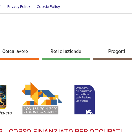
i
Privacy Policy
Cookie Policy
:2018 - Corso finanziato per o
Cerca lavoro
Reti di aziende
Progetti
8 - CORSO FINANZIATO PER OCCUPATI