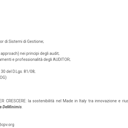
r di Sistemi di Gestione;
approach) nei principi degli audit;
rtamenti e professionalità degli AUDITOR;
. 30 del D.Lgs. 81/08;
MOG)
R CRESCERE: la sostenibilità nel Made in Italy tra innovazione e rius
e
DeMinimis
.
@cpv.org