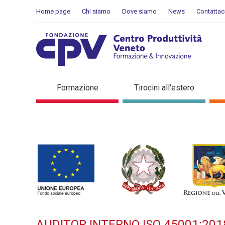
Salta al Contenuto
Home page
Chi siamo
Dove siamo
News
Contattac
AUDITOR INTERNO ISO 45001
Formazione
Tirocini all'estero
formazione
AUDITOR INTERNO ISO 45001:201