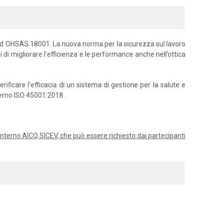
ard OHSAS 18001. La nuova norma per la sicurezza sul lavoro
i di migliorare l’efficienza e le performance anche nell’ottica
ficare l'efficacia di un sistema di gestione per la salute e
nterno ISO 45001:2018.
or interno AICQ SICEV, che può essere richiesto dai partecipanti