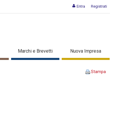
Entra
Registrati
ccupati - Dettaglio corso di
Marchi e Brevetti
Nuova Impresa
Stampa