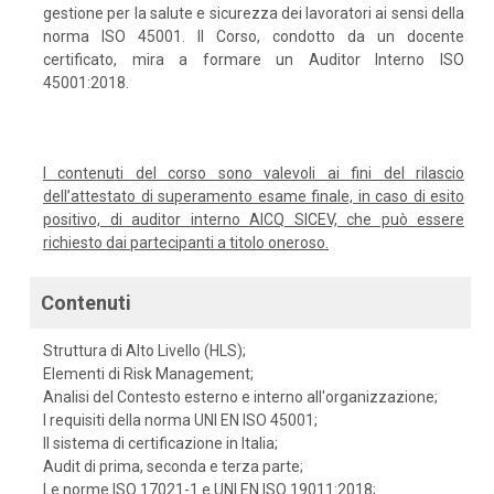
gestione per la salute e sicurezza dei lavoratori ai sensi della
norma ISO 45001. Il Corso, condotto da un docente
certificato, mira a formare un Auditor Interno ISO
45001:2018.
I contenuti del corso sono valevoli ai fini del rilascio
dell’attestato di superamento esame finale, in caso di esito
positivo, di auditor interno AICQ SICEV, che può essere
richiesto dai partecipanti a titolo oneroso.
Contenuti
Struttura di Alto Livello (HLS);
Elementi di Risk Management;
Analisi del Contesto esterno e interno all'organizzazione;
I requisiti della norma UNI EN ISO 45001;
Il sistema di certificazione in Italia;
Audit di prima, seconda e terza parte;
Le norme ISO 17021-1 e UNI EN ISO 19011:2018;