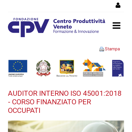
Salta al Contenuto
AUDITOR INTERNO ISO
Stampa
45001:2018 - Corso
finanziato per occupati -
Dettaglio corso di
AUDITOR INTERNO ISO 45001:2018
formazione
- CORSO FINANZIATO PER
OCCUPATI