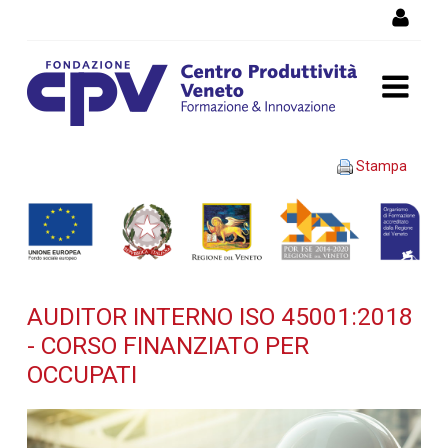
Salta al Contenuto
AUDITOR INTERNO ISO
Stampa
45001:2018 - Corso
finanziato per occupati -
Dettaglio corso di
AUDITOR INTERNO ISO 45001:2018
formazione
- CORSO FINANZIATO PER
OCCUPATI