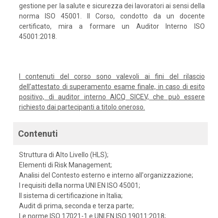
gestione per la salute e sicurezza dei lavoratori ai sensi della
norma ISO 45001. Il Corso, condotto da un docente
certificato, mira a formare un Auditor Interno ISO
45001:2018.
I contenuti del corso sono valevoli ai fini del rilascio
dell’attestato di superamento esame finale, in caso di esito
positivo, di auditor interno AICQ SICEV, che può essere
richiesto dai partecipanti a titolo oneroso.
Contenuti
Struttura di Alto Livello (HLS);
Elementi di Risk Management;
Analisi del Contesto esterno e interno all'organizzazione;
I requisiti della norma UNI EN ISO 45001;
Il sistema di certificazione in Italia;
Audit di prima, seconda e terza parte;
Le norme ISO 17021-1 e UNI EN ISO 19011:2018;