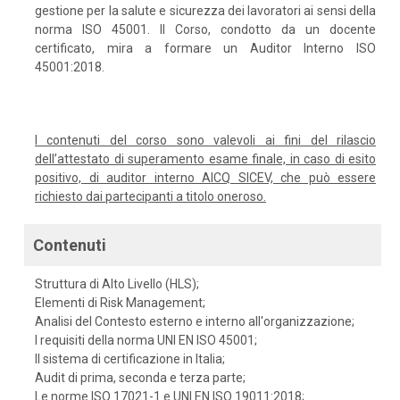
gestione per la salute e sicurezza dei lavoratori ai sensi della
norma ISO 45001. Il Corso, condotto da un docente
certificato, mira a formare un Auditor Interno ISO
45001:2018.
I contenuti del corso sono valevoli ai fini del rilascio
dell’attestato di superamento esame finale, in caso di esito
positivo, di auditor interno AICQ SICEV, che può essere
richiesto dai partecipanti a titolo oneroso.
Contenuti
Struttura di Alto Livello (HLS);
Elementi di Risk Management;
Analisi del Contesto esterno e interno all'organizzazione;
I requisiti della norma UNI EN ISO 45001;
Il sistema di certificazione in Italia;
Audit di prima, seconda e terza parte;
Le norme ISO 17021-1 e UNI EN ISO 19011:2018;