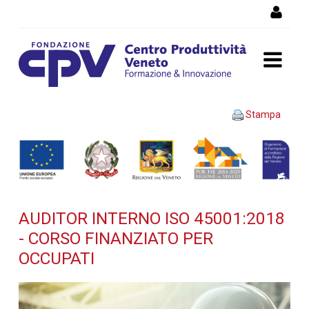
Salta al Contenuto
AUDITOR INTERNO ISO
Stampa
45001:2018 - Corso
finanziato per occupati -
Dettaglio corso di
AUDITOR INTERNO ISO 45001:2018
formazione
- CORSO FINANZIATO PER
OCCUPATI