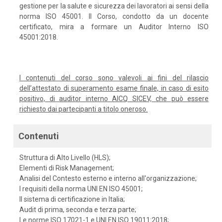
gestione per la salute e sicurezza dei lavoratori ai sensi della
norma ISO 45001. Il Corso, condotto da un docente
certificato, mira a formare un Auditor Interno ISO
45001:2018.
I contenuti del corso sono valevoli ai fini del rilascio
dell’attestato di superamento esame finale, in caso di esito
positivo, di auditor interno AICQ SICEV, che può essere
richiesto dai partecipanti a titolo oneroso.
Contenuti
Struttura di Alto Livello (HLS);
Elementi di Risk Management;
Analisi del Contesto esterno e interno all'organizzazione;
I requisiti della norma UNI EN ISO 45001;
Il sistema di certificazione in Italia;
Audit di prima, seconda e terza parte;
Le norme ISO 17021-1 e UNI EN ISO 19011:2018;