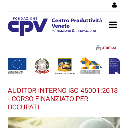
Salta al Contenuto
AUDITOR INTERNO ISO
Stampa
45001:2018 - Corso
finanziato per occupati -
Dettaglio corso di
AUDITOR INTERNO ISO 45001:2018
formazione
- CORSO FINANZIATO PER
OCCUPATI