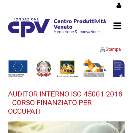
Salta al Contenuto
AUDITOR INTERNO ISO
Stampa
45001:2018 - Corso
finanziato per occupati -
Dettaglio corso di
AUDITOR INTERNO ISO 45001:2018
formazione
- CORSO FINANZIATO PER
OCCUPATI