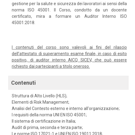
gestione per la salute e sicurezza dei lavoratori ai sensi della
norma ISO 45001. Il Corso, condotto da un docente
certificato, mira a formare un Auditor Interno ISO
45001:2018.
I contenuti del corso sono valevoli ai fini del rilascio
dell’attestato di superamento esame finale, in caso di esito
positivo, di auditor interno AICQ SICEV, che può essere
richiesto dai partecipanti a titolo oneroso.
Contenuti
Struttura di Alto Livello (HLS);
Elementi di Risk Management;
Analisi del Contesto esterno e interno all'organizzazione;
I requisiti della norma UNI EN ISO 45001;
Il sistema di certificazione in Italia;
Audit di prima, seconda e terza parte;
Le norme ISO 17021-1 e UNI EN ISO 19011:2018;