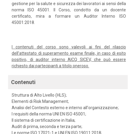
gestione per la salute e sicurezza dei lavoratori ai sensi della
norma ISO 45001. Il Corso, condotto da un docente
certificato, mira a formare un Auditor Interno ISO
45001:2018.
I contenuti del corso sono valevoli ai fini del rilascio
dell’attestato di superamento esame finale, in caso di esito
positivo, di auditor interno AICQ SICEV, che può essere
richiesto dai partecipanti a titolo oneroso.
Contenuti
Struttura di Alto Livello (HLS);
Elementi di Risk Management;
Analisi del Contesto esterno e interno all'organizzazione;
I requisiti della norma UNI EN ISO 45001;
Il sistema di certificazione in Italia;
Audit di prima, seconda e terza parte;
Le norme ISO 17021-1 e UNI EN ISO 19011:2018;