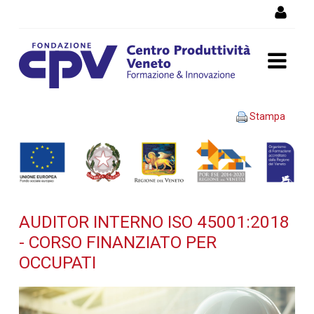
Salta al Contenuto
AUDITOR INTERNO ISO
Stampa
45001:2018 - Corso
finanziato per occupati -
Dettaglio corso di
AUDITOR INTERNO ISO 45001:2018
formazione
- CORSO FINANZIATO PER
OCCUPATI