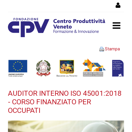
Salta al Contenuto
AUDITOR INTERNO ISO
Stampa
45001:2018 - Corso
finanziato per occupati -
Dettaglio corso di
AUDITOR INTERNO ISO 45001:2018
formazione
- CORSO FINANZIATO PER
OCCUPATI