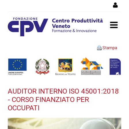
Salta al Contenuto
AUDITOR INTERNO ISO
Stampa
45001:2018 - Corso
finanziato per occupati -
Dettaglio corso di
AUDITOR INTERNO ISO 45001:2018
formazione
- CORSO FINANZIATO PER
OCCUPATI