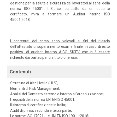
gestione per la salute e sicurezza dei lavoratori ai sensi della
norma ISO 45001. Il Corso, condotto da un docente
certificato, mira a formare un Auditor Interno ISO
45001:2018.
I contenuti del corso sono valevoli ai fini del rilascio
dell’attestato di superamento esame finale, in caso di esito
positivo, di auditor interno AICQ SICEV, che può essere
richiesto dai partecipanti a titolo oneroso.
Contenuti
Struttura di Alto Livello (HLS);
Elementi di Risk Management;
Analisi del Contesto esterno e interno all'organizzazione;
I requisiti della norma UNI EN ISO 45001;
Il sistema di certificazione in Italia;
Audit di prima, seconda e terza parte;
Le norme ISO 17021-1 e UNI EN ISO 19011:2018;