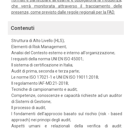
formati e partecipare all'esame è obbligatoria la frequenza,
che verrà monitorata attraverso il tracciamento delle
presenze, come previsto dalle regole regionali per la FAD.
Contenuti
Struttura di Alto Livello (HLS);
Elementi di Risk Management;
Analisi del Contesto esterno e interno all'organizzazione;
I requisiti della norma UNI EN ISO 45001;
Il sistema di certificazione in Italia;
Audit di prima, seconda e terza parte;
Le norme ISO 17021-1 e UNI EN ISO 19011:2018;
Il regolamento IAF-MD.21-2018;
Tecniche di campionamento e audit;
Competenze, conoscenze e capacità richieste ad un auditor
di Sistemi di Gestione;
Il processo di audit;
I fondamenti dell'approccio basato sul rischio (risk - based
approach) nei principi degli audit;
Aspetti umani e relazionali della verifica di audit: