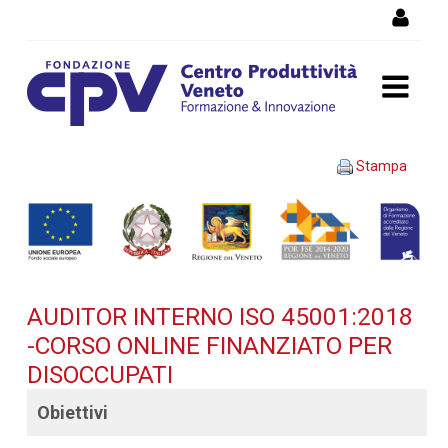
Salta al Contenuto
AUDITOR INTERNO ISO
Stampa
45001:2018 -Corso OnLine
finanziato per disoccupati -
Dettaglio corso di
AUDITOR INTERNO ISO 45001:2018
formazione
-CORSO ONLINE FINANZIATO PER
DISOCCUPATI
Obiettivi