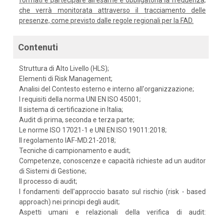
formati e partecipare all'esame è obbligatoria la frequenza,
che verrà monitorata attraverso il tracciamento delle
presenze, come previsto dalle regole regionali per la FAD.
Contenuti
Struttura di Alto Livello (HLS);
Elementi di Risk Management;
Analisi del Contesto esterno e interno all'organizzazione;
I requisiti della norma UNI EN ISO 45001;
Il sistema di certificazione in Italia;
Audit di prima, seconda e terza parte;
Le norme ISO 17021-1 e UNI EN ISO 19011:2018;
Il regolamento IAF-MD.21-2018;
Tecniche di campionamento e audit;
Competenze, conoscenze e capacità richieste ad un auditor
di Sistemi di Gestione;
Il processo di audit;
I fondamenti dell'approccio basato sul rischio (risk - based
approach) nei principi degli audit;
Aspetti umani e relazionali della verifica di audit: