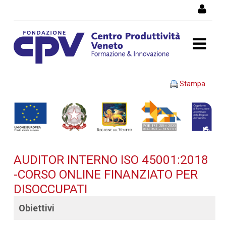
Salta al Contenuto
AUDITOR INTERNO ISO
Stampa
45001:2018 -Corso OnLine
finanziato per disoccupati -
Dettaglio corso di
AUDITOR INTERNO ISO 45001:2018
formazione
-CORSO ONLINE FINANZIATO PER
DISOCCUPATI
Obiettivi