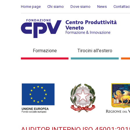
Salta al Contenuto
Home page
Chi siamo
Dove siamo
News
Contattac
AUDITOR INTERNO ISO 4500
Formazione
Tirocini all'estero
corso di formazione
AUDITOR INTERNO ISO 45001:201