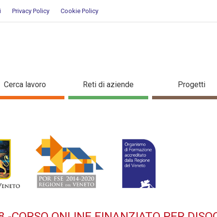
i
Privacy Policy
Cookie Policy
1:2018 -Corso OnLine finanziat
Cerca lavoro
Reti di aziende
Progetti
8 -CORSO ONLINE FINANZIATO PER DISO