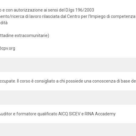
 e con autorizzazione ai sensi del D.lgs 196/2003
mento/ricerca di lavoro rilasciata dal Centro per l’Impiego di competenza
idità
cittadine extracomunitarie)
@cpv.org
ccupate. Il corso è consigliato a chi possiede una conoscenza di base de
Auditor e formatore qualificato AICQ SICEV e RINA Accademy