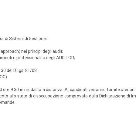
r di Sistemi di Gestione;
approach) nei principi degli audit;
rtamenti e professionalità degli AUDITOR;
. 30 del D.Lgs. 81/08;
MOG)
9:30 in modalità a distanza. Ai candidati verranno fornite uteriori ind
to allo stato di disoccupazione comprovato dalla Dichiarazione di Immed
 domande.