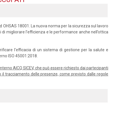
ard OHSAS 18001. La nuova norma per la sicurezza sul lavoro
i di migliorare l’efficienza e le performance anche nell’ottica
icare l'efficacia di un sistema di gestione per la salute e
nterno ISO 45001:2018.
or interno AICQ SICEV, che può essere richiesto dai partecipanti
o il tracciamento delle presenze, come previsto dalle regole