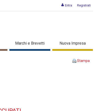
Entra
Registrati
o per disoccupati - Dettaglio
Marchi e Brevetti
Nuova Impresa
Stampa
CCUPATI