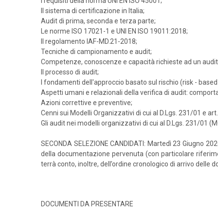
I requisiti della norma UNI EN ISO 45001;
Il sistema di certificazione in Italia;
Audit di prima, seconda e terza parte;
Le norme ISO 17021-1 e UNI EN ISO 19011:2018;
Il regolamento IAF-MD.21-2018;
Tecniche di campionamento e audit;
Competenze, conoscenze e capacità richieste ad un audito
Il processo di audit;
I fondamenti dell'approccio basato sul rischio (risk - based 
Aspetti umani e relazionali della verifica di audit: compo
Azioni correttive e preventive;
Cenni sui Modelli Organizzativi di cui al D.Lgs. 231/01 e art
Gli audit nei modelli organizzativi di cui al D.Lgs. 231/01 (
SECONDA SELEZIONE CANDIDATI: Martedì 23 Giugno 2020 ore 
della documentazione pervenuta (con particolare riferimen
terrà conto, inoltre, dell’ordine cronologico di arrivo delle
DOCUMENTI DA PRESENTARE