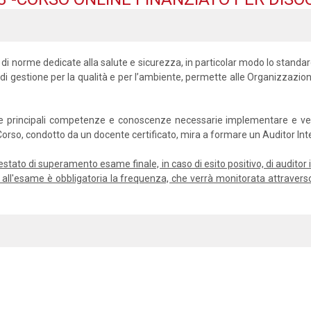
 di norme dedicate alla salute e sicurezza, in particolar modo lo stand
 di gestione per la qualità e per l’ambiente, permette alle Organizzazion
e le principali competenze e conoscenze necessarie implementare e verif
l Corso, condotto da un docente certificato, mira a formare un Auditor I
’attestato di superamento esame finale, in caso di esito positivo, di audit
re all'esame è obbligatoria la frequenza, che verrà monitorata attravers