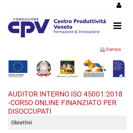
Salta al Contenuto
AUDITOR INTERNO ISO
Stampa
45001:2018 -Corso OnLine
finanziato per disoccupati -
Dettaglio corso di
AUDITOR INTERNO ISO 45001:2018
formazione
-CORSO ONLINE FINANZIATO PER
DISOCCUPATI
Obiettivi