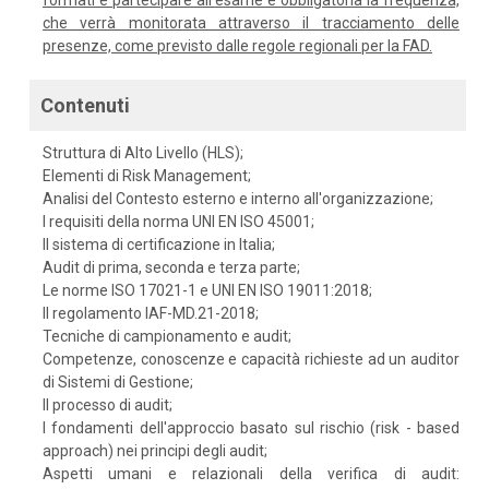
formati e partecipare all'esame è obbligatoria la frequenza,
che verrà monitorata attraverso il tracciamento delle
presenze, come previsto dalle regole regionali per la FAD.
Contenuti
Struttura di Alto Livello (HLS);
Elementi di Risk Management;
Analisi del Contesto esterno e interno all'organizzazione;
I requisiti della norma UNI EN ISO 45001;
Il sistema di certificazione in Italia;
Audit di prima, seconda e terza parte;
Le norme ISO 17021-1 e UNI EN ISO 19011:2018;
Il regolamento IAF-MD.21-2018;
Tecniche di campionamento e audit;
Competenze, conoscenze e capacità richieste ad un auditor
di Sistemi di Gestione;
Il processo di audit;
I fondamenti dell'approccio basato sul rischio (risk - based
approach) nei principi degli audit;
Aspetti umani e relazionali della verifica di audit: