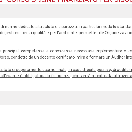
 di norme dedicate alla salute e sicurezza, in particolar modo lo stand
 di gestione per la qualità e per l’ambiente, permette alle Organizzazion
e le principali competenze e conoscenze necessarie implementare e verif
l Corso, condotto da un docente certificato, mira a formare un Auditor I
’attestato di superamento esame finale, in caso di esito positivo, di audit
re all'esame è obbligatoria la frequenza, che verrà monitorata attravers