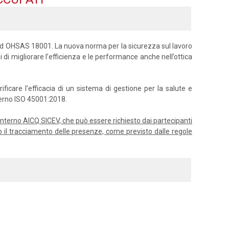
ard OHSAS 18001. La nuova norma per la sicurezza sul lavoro
i di migliorare l’efficienza e le performance anche nell’ottica
icare l'efficacia di un sistema di gestione per la salute e
nterno ISO 45001:2018.
or interno AICQ SICEV, che può essere richiesto dai partecipanti
o il tracciamento delle presenze, come previsto dalle regole