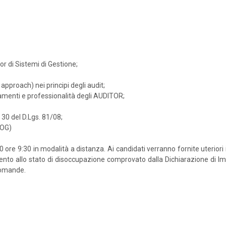
r di Sistemi di Gestione;
approach) nei principi degli audit;
rtamenti e professionalità degli AUDITOR;
. 30 del D.Lgs. 81/08;
MOG)
9:30 in modalità a distanza. Ai candidati verranno fornite uteriori ind
to allo stato di disoccupazione comprovato dalla Dichiarazione di Immed
 domande.