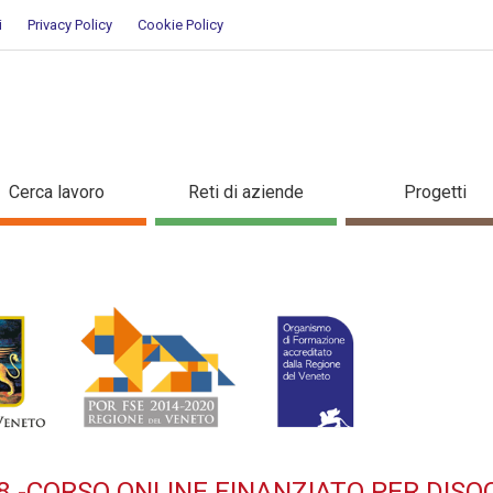
i
Privacy Policy
Cookie Policy
1:2018 -Corso OnLine finanziat
Cerca lavoro
Reti di aziende
Progetti
8 -CORSO ONLINE FINANZIATO PER DISO