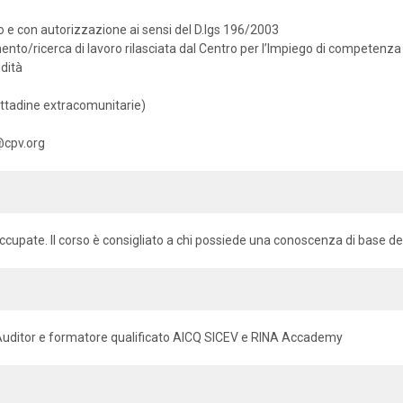
 e con autorizzazione ai sensi del D.lgs 196/2003
mento/ricerca di lavoro rilasciata dal Centro per l’Impiego di competenza
idità
cittadine extracomunitarie)
@cpv.org
ccupate. Il corso è consigliato a chi possiede una conoscenza di base de
Auditor e formatore qualificato AICQ SICEV e RINA Accademy