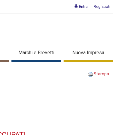
Entra
Registrati
o per disoccupati - Dettaglio
Marchi e Brevetti
Nuova Impresa
Stampa
CCUPATI