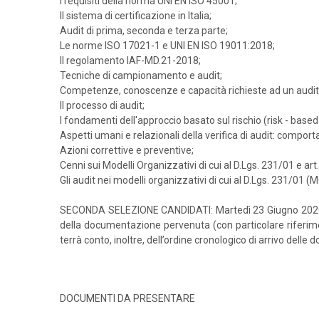
I requisiti della norma UNI EN ISO 45001;
Il sistema di certificazione in Italia;
Audit di prima, seconda e terza parte;
Le norme ISO 17021-1 e UNI EN ISO 19011:2018;
Il regolamento IAF-MD.21-2018;
Tecniche di campionamento e audit;
Competenze, conoscenze e capacità richieste ad un audito
Il processo di audit;
I fondamenti dell'approccio basato sul rischio (risk - based 
Aspetti umani e relazionali della verifica di audit: compo
Azioni correttive e preventive;
Cenni sui Modelli Organizzativi di cui al D.Lgs. 231/01 e art
Gli audit nei modelli organizzativi di cui al D.Lgs. 231/01 (
SECONDA SELEZIONE CANDIDATI: Martedì 23 Giugno 2020 ore 
della documentazione pervenuta (con particolare riferimen
terrà conto, inoltre, dell’ordine cronologico di arrivo delle
DOCUMENTI DA PRESENTARE