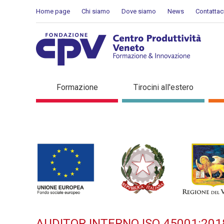
Salta al Contenuto
Home page
Chi siamo
Dove siamo
News
Contattac
AUDITOR INTERNO ISO 4500
Formazione
Tirocini all'estero
corso di formazione
AUDITOR INTERNO ISO 45001:201