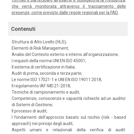
formati e partecipare all'esame è obbligatoria la frequenza,
che verrà monitorata attraverso il tracciamento delle
presenze, come previsto dalle regole regionali per la FAD.
Contenuti
Struttura di Alto Livello (HLS);
Elementi di Risk Management;
Analisi del Contesto esterno e interno all'organizzazione;
I requisiti della norma UNI EN ISO 45001;
Il sistema di certificazione in Italia;
Audit di prima, seconda e terza parte;
Le norme ISO 17021-1 e UNI EN ISO 19011:2018;
Il regolamento IAF-MD.21-2018;
Tecniche di campionamento e audit;
Competenze, conoscenze e capacità richieste ad un auditor
di Sistemi di Gestione;
Il processo di audit;
I fondamenti dell'approccio basato sul rischio (risk - based
approach) nei principi degli audit;
Aspetti umani e relazionali della verifica di audit: