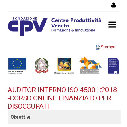
Salta al Contenuto
AUDITOR INTERNO ISO
Stampa
45001:2018 -Corso OnLine
finanziato per disoccupati -
Dettaglio corso di
AUDITOR INTERNO ISO 45001:2018
formazione
-CORSO ONLINE FINANZIATO PER
DISOCCUPATI
Obiettivi