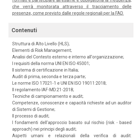
formati e partecipare all'esame è obbligatoria la frequenza,
che verrà monitorata attraverso il tracciamento delle
presenze, come previsto dalle regole regionali per la FAD.
Contenuti
Struttura di Alto Livello (HLS);
Elementi di Risk Management;
Analisi del Contesto esterno e interno all'organizzazione;
I requisiti della norma UNI EN ISO 45001;
Il sistema di certificazione in Italia;
Audit di prima, seconda e terza parte;
Le norme ISO 17021-1 e UNI EN ISO 19011:2018;
Il regolamento IAF-MD.21-2018;
Tecniche di campionamento e audit;
Competenze, conoscenze e capacità richieste ad un auditor
di Sistemi di Gestione;
Il processo di audit;
I fondamenti dell'approccio basato sul rischio (risk - based
approach) nei principi degli audit;
Aspetti umani e relazionali della verifica di audit: