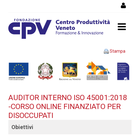
Salta al Contenuto
AUDITOR INTERNO ISO
Stampa
45001:2018 -Corso OnLine
finanziato per disoccupati -
Dettaglio corso di
AUDITOR INTERNO ISO 45001:2018
formazione
-CORSO ONLINE FINANZIATO PER
DISOCCUPATI
Obiettivi