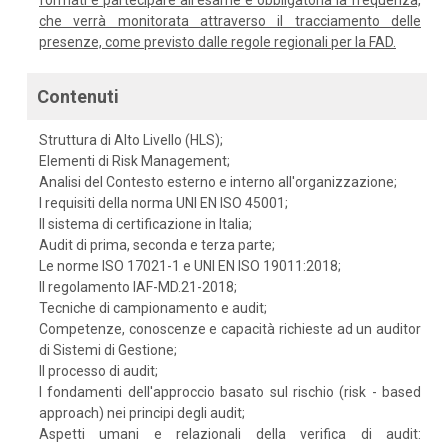
formati e partecipare all'esame è obbligatoria la frequenza,
che verrà monitorata attraverso il tracciamento delle
presenze, come previsto dalle regole regionali per la FAD.
Contenuti
Struttura di Alto Livello (HLS);
Elementi di Risk Management;
Analisi del Contesto esterno e interno all'organizzazione;
I requisiti della norma UNI EN ISO 45001;
Il sistema di certificazione in Italia;
Audit di prima, seconda e terza parte;
Le norme ISO 17021-1 e UNI EN ISO 19011:2018;
Il regolamento IAF-MD.21-2018;
Tecniche di campionamento e audit;
Competenze, conoscenze e capacità richieste ad un auditor
di Sistemi di Gestione;
Il processo di audit;
I fondamenti dell'approccio basato sul rischio (risk - based
approach) nei principi degli audit;
Aspetti umani e relazionali della verifica di audit: