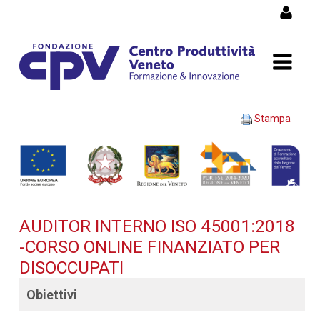
Salta al Contenuto
AUDITOR INTERNO ISO
Stampa
45001:2018 -Corso OnLine
finanziato per disoccupati -
Dettaglio corso di
AUDITOR INTERNO ISO 45001:2018
formazione
-CORSO ONLINE FINANZIATO PER
DISOCCUPATI
Obiettivi