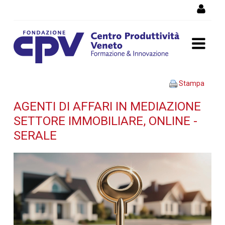
Salta al Contenuto
Agenti di affari in
Stampa
mediazione settore
AGENTI DI AFFARI IN MEDIAZIONE
SETTORE IMMOBILIARE, ONLINE -
immobiliare, online - serale
SERALE
- Dettaglio corso di
formazione