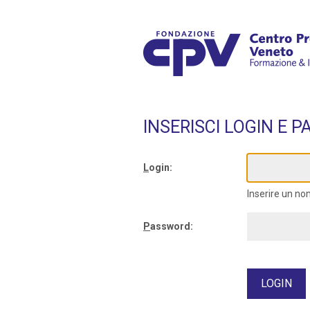
INSERISCI LOGIN E 
L
ogin:
Inserire un no
P
assword: