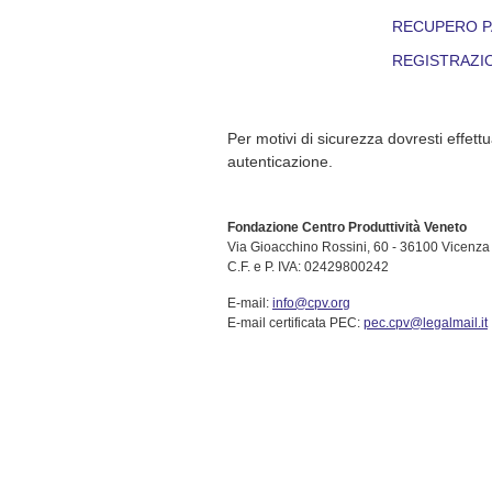
RECUPERO 
REGISTRAZI
Per motivi di sicurezza dovresti effettu
autenticazione.
Fondazione Centro Produttività Veneto
Via Gioacchino Rossini, 60 - 36100 Vicenza 
C.F. e P. IVA: 02429800242
E-mail:
info@cpv.org
E-mail certificata PEC:
pec.cpv@legalmail.it