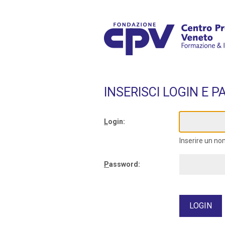
INSERISCI LOGIN E 
L
ogin:
Inserire un no
P
assword: