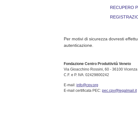
RECUPERO 
REGISTRAZI
Per motivi di sicurezza dovresti effettu
autenticazione.
Fondazione Centro Produttività Veneto
Via Gioacchino Rossini, 60 - 36100 Vicenza 
C.F. e P. IVA: 02429800242
E-mail:
info@cpv.org
E-mail certificata PEC:
pec.cpv@legalmail.it