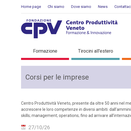
Salta al Contenuto
Home page
Chi siamo
Dove siamo
News
Contattac
Corso formazione saldatu
Formazione
Tirocini all'estero
Corsi per le imprese
Centro Produttività Veneto, presente da oltre 50 anni nel me
accrescere le loro competenze in diversi ambiti: dall’ammin
skills; management; operations; fino ad arrivare all’interna
27/10/26