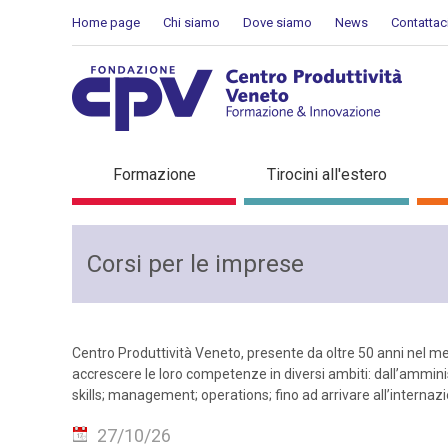
Salta al Contenuto
Home page
Chi siamo
Dove siamo
News
Contattac
Corso formazione saldatu
Formazione
Tirocini all'estero
Corsi per le imprese
Centro Produttività Veneto, presente da oltre 50 anni nel me
accrescere le loro competenze in diversi ambiti: dall’ammin
skills; management; operations; fino ad arrivare all’interna
27/10/26