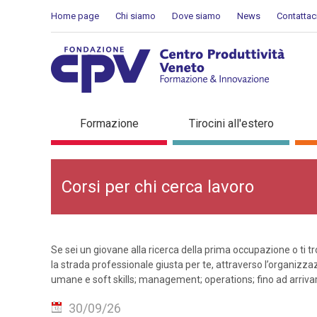
Salta al Contenuto
Home page
Chi siamo
Dove siamo
News
Contattac
Corsi per chi cerca lavoro
Formazione
Tirocini all'estero
Corsi per chi cerca lavoro
Se sei un giovane alla ricerca della prima occupazione o ti t
la strada professionale giusta per te, attraverso l’organizza
umane e soft skills; management; operations; fino ad arriva
30/09/26